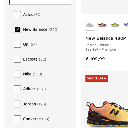
Marke
Asics
(
60
)
Weitere Farben ver
New Balance
(
290
)
New Balance 480P
On
(
57
)
Herren Schuhe
Sea Salt - Phantom
€ 109,99
Lacoste
(
32
)
Nike
(
558
)
SPARE 34 €
Adidas
(
561
)
Jordan
(
196
)
Converse
(
39
)