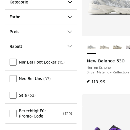
Kategorie
Farbe
Preis
Weitere Farben ver
Rabatt
Verschiedenes
New Balance 530
Nur Bei Foot Locker
(
15
)
Herren Schuhe
Silver Metallic - Reflection
Neu Bei Uns
(
37
)
€ 119,99
Sale
(
62
)
Berechtigt Für
(
129
)
Promo-Code