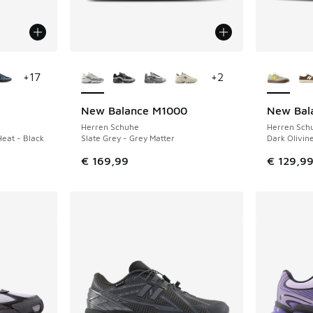
fügbar
Weitere Farben verfügbar
Weitere 
+
17
+
2
R
New Balance M1000
New Bal
Herren Schuhe
Herren Sch
eat - Black
Slate Grey - Grey Matter
Dark Olivine
 Sale. Der Preis ist von € 169,99 auf € 135,00 gefallen
€ 169,99
€ 129,9