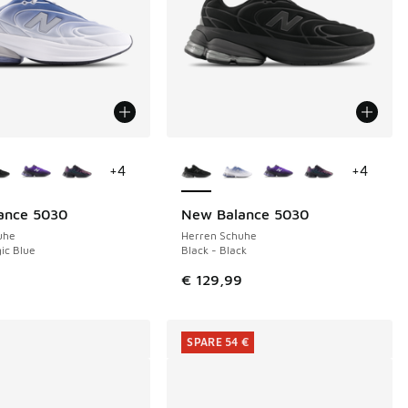
Farben verfügbar
Weitere Farben verfügbar
+
4
+
4
ance 5030
New Balance 5030
uhe
Herren Schuhe
ic Blue
Black - Black
9
€ 129,99
SPARE 54 €