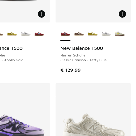
Farben verfügbar
Weitere Farben verfügbar
ance T500
New Balance T500
uhe
Herren Schuhe
 - Apollo Gold
Classic Crimson - Taffy Blue
9
€ 129,99