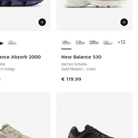
Farben verfügbar
Weitere Farben verfügbar
+
12
ance Abzorb 2000
New Balance 530
uhe
Herren Schuhe
ric Indigo
Gold Metallic - Linen
9
€ 119,99