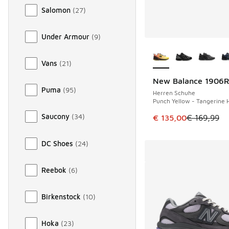
Salomon
(
27
)
Under Armour
(
9
)
Weitere Farben ver
Vans
(
21
)
New Balance 1906
SPARE 34 €
Puma
(
95
)
Herren Schuhe
Punch Yellow - Tangerine H
Saucony
(
34
)
Dieser Artikel ist im
€ 135,00
€ 169,99
DC Shoes
(
24
)
Reebok
(
6
)
Birkenstock
(
10
)
Hoka
(
23
)