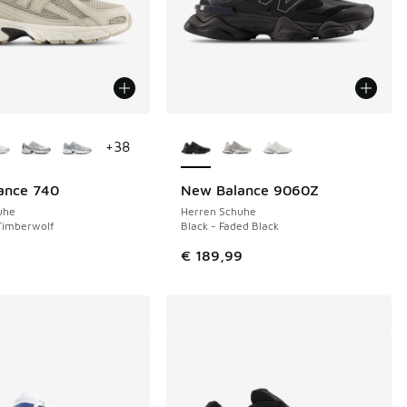
Farben verfügbar
Weitere Farben verfügbar
+
38
ance 740
New Balance 9060Z
uhe
Herren Schuhe
Timberwolf
Black - Faded Black
9
€ 189,99