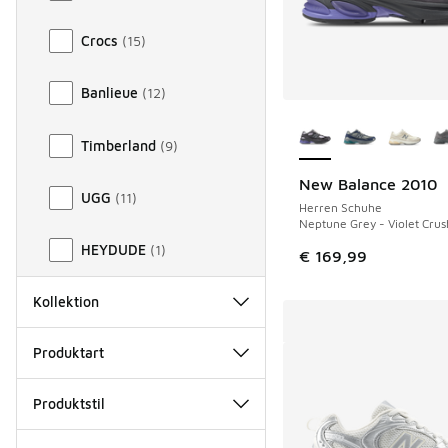
Crocs
(
15
)
Banlieue
(
12
)
Weitere Farben ver
Timberland
(
9
)
New Balance 2010
UGG
(
11
)
Herren Schuhe
Neptune Grey - Violet Crus
HEYDUDE
(
1
)
€ 169,99
Kollektion
Produktart
Produktstil