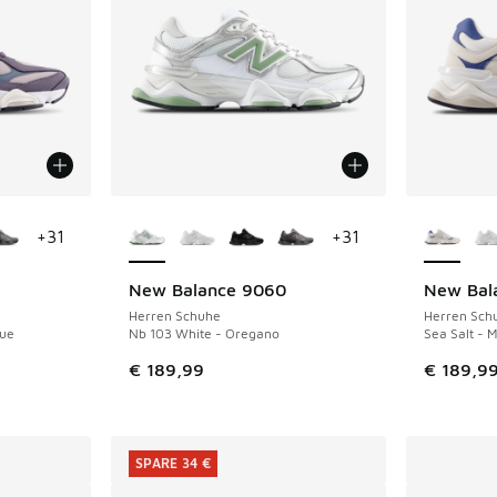
fügbar
Weitere Farben verfügbar
Weitere 
+
31
+
31
New Balance 9060
New Bal
Herren Schuhe
Herren Sch
lue
Nb 103 White - Oregano
Sea Salt - 
€ 189,99
€ 189,9
SPARE 34 €