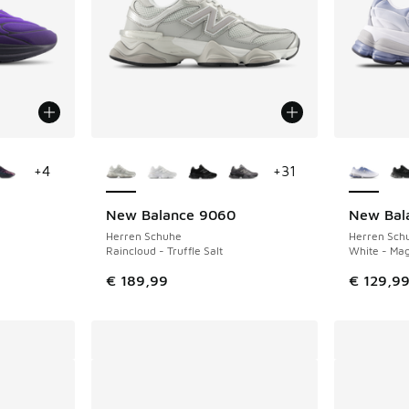
fügbar
Weitere Farben verfügbar
Weitere 
+
4
+
31
New Balance 9060
New Bal
Herren Schuhe
Herren Sch
Raincloud - Truffle Salt
White - Mag
€ 189,99
€ 129,9