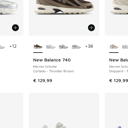
fügbar
Weitere Farben verfügbar
Weitere 
+
12
+
38
New Balance 740
New Bal
Herren Schuhe
Herren Sch
Cortado - Thunder Brown
Shipyard - 
€ 129,99
€ 129,9