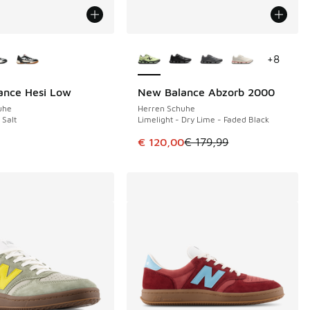
Farben verfügbar
Weitere Farben verfügbar
+
8
ance Hesi Low
New Balance Abzorb 2000
SPARE 59 €
uhe
Herren Schuhe
 Salt
Limelight - Dry Lime - Faded Black
Dieser Artikel ist im Sale. Der Pre
€ 120,00
€ 179,99