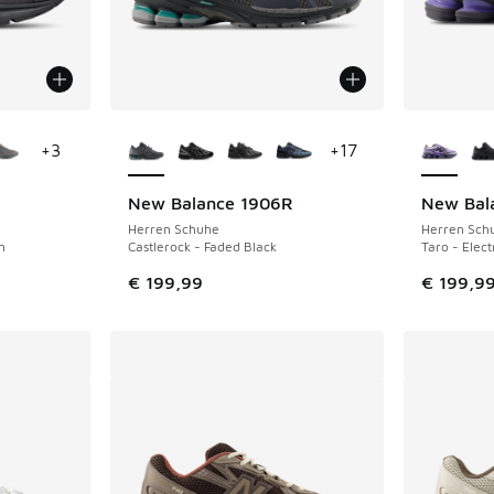
fügbar
Weitere Farben verfügbar
Weitere 
+
3
+
17
New Balance 1906R
New Bal
Herren Schuhe
Herren Sch
h
Castlerock - Faded Black
Taro - Elect
€ 199,99
€ 199,9