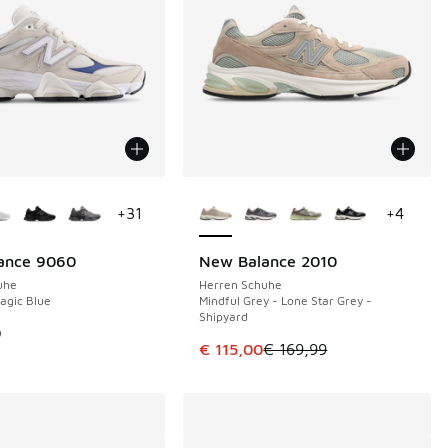
Farben verfügbar
Weitere Farben verfügbar
+
31
+
4
ance 9060
New Balance 2010
SPARE 54 €
uhe
Herren Schuhe
Magic Blue
Mindful Grey - Lone Star Grey -
Shipyard
9
Dieser Artikel ist im Sale. Der Pre
€ 115,00
€ 169,99