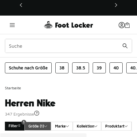
Dieser Link öffnet sich in einem neuen Fenster
Schuhe nach Größe
38
38.5
39
40
40.
Startseite
Herren Nike
347 Ergebnisse
1
Filter
Größe
 (1)
Marke
Kollektion
Produktart