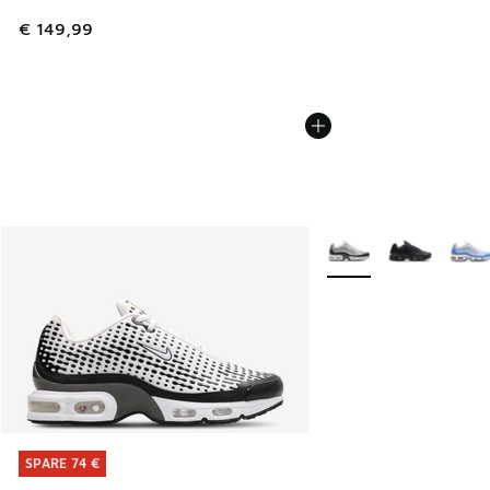
€ 149,99
Weitere Farben verfüg
SPARE 74 €
SPARE 74 €