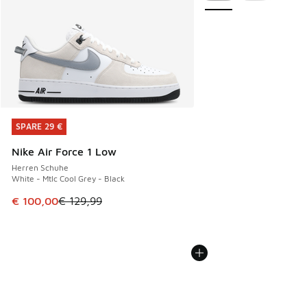
SPARE 29 €
SPARE 29 €
Nike Air Force 1 Low
Herren Schuhe
White - Mtlc Cool Grey - Black
Dieser Artikel ist im Sale. Der Preis ist von € 129,99 auf €
€ 100,00
€ 129,99