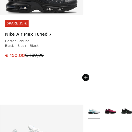
SPARE 39 €
SPARE 39 €
Nike Air Max Tuned 7
Herren Schuhe
Black - Black - Black
Dieser Artikel ist im Sale. Der Preis ist von € 189,99 auf €
€ 150,00
€ 189,99
Weitere Farben verfüg