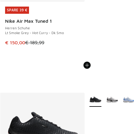
SPARE 39 €
SPARE 39 €
Nike Air Max Tuned 1
Herren Schuhe
Lt Smoke Grey - Hot Curry - Dk Smo
Dieser Artikel ist im Sale. Der Preis ist von € 189,99 auf €
€ 150,00
€ 189,99
Weitere Farben verfüg