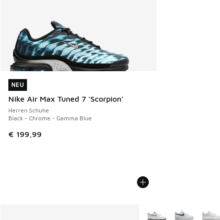
NEU
NEU
Nike Air Max Tuned 7 'Scorpion'
Herren Schuhe
Black - Chrome - Gamma Blue
€ 199,99
Weitere Farben verfüg