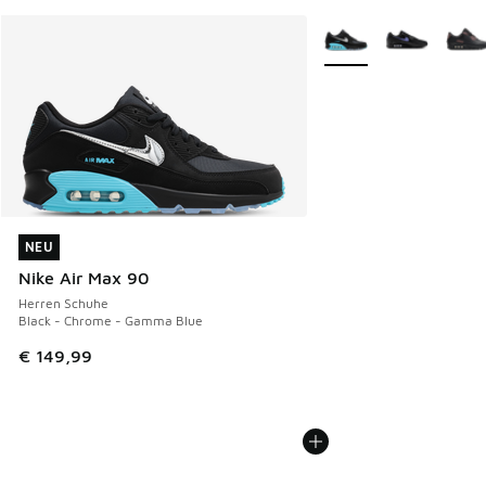
Weitere Farben verfüg
NEU
NEU
Nike Air Max 90
Herren Schuhe
Black - Chrome - Gamma Blue
€ 149,99