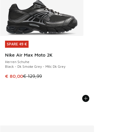
SPARE 49 €
SPARE 49 €
Nike Air Max Moto 2K
Herren Schuhe
Black - Dk Smoke Grey - Mtlc Dk Grey
Dieser Artikel ist im Sale. Der Preis ist von € 129,99 auf €
€ 80,00
€ 129,99