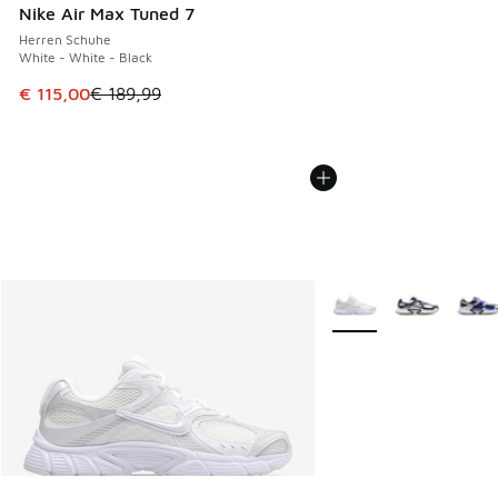
Nike Air Max Tuned 7
Herren Schuhe
White - White - Black
Dieser Artikel ist im Sale. Der Preis ist von € 189,99 auf € 
€ 115,00
€ 189,99
Weitere Farben verfüg