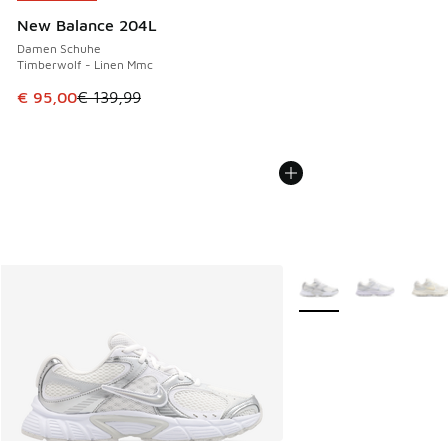
New Balance 204L
Damen Schuhe
Timberwolf - Linen Mmc
Dieser Artikel ist im Sale. Der Preis ist von € 139,99 auf €
€ 95,00
€ 139,99
Weitere Farben verfüg