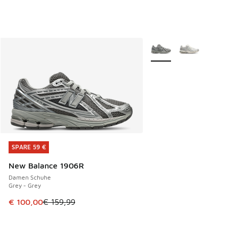
Weitere Farben verfüg
SPARE 59 €
SPARE 59 €
New Balance 1906R
Damen Schuhe
Grey - Grey
Dieser Artikel ist im Sale. Der Preis ist von € 159,99 auf €
€ 100,00
€ 159,99