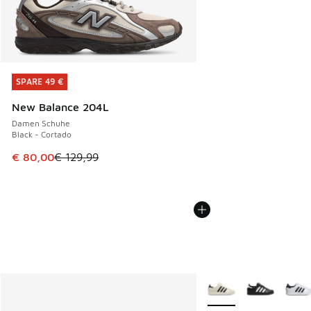
SPARE 49 €
SPARE 49 €
New Balance 204L
Damen Schuhe
Black - Cortado
Dieser Artikel ist im Sale. Der Preis ist von € 129,99 auf €
€ 80,00
€ 129,99
Weitere Farben verfüg