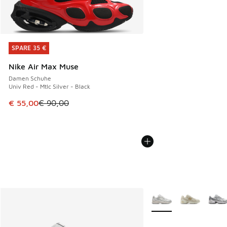
SPARE 35 €
SPARE 35 €
Nike Air Max Muse
Damen Schuhe
Univ Red - Mtlc Silver - Black
Dieser Artikel ist im Sale. Der Preis ist von € 90,00 auf € 
€ 55,00
€ 90,00
Weitere Farben verfüg