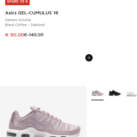
SPARE 59 €
SPARE 59 €
Asics GEL-CUMULUS 16
Damen Schuhe
Black Coffee - Oxblood
Dieser Artikel ist im Sale. Der Preis ist von € 149,99 auf €
€ 90,00
€ 149,99
Weitere Farben verfüg