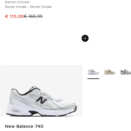
Damen Schuhe
Dense Smoke - Dense Smoke
Dieser Artikel ist im Sale. Der Preis ist von € 169,99 auf € 
€ 115,00
€ 169,99
Weitere Farben verfüg
New Balance 740