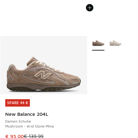
Weitere Farben verfüg
SPARE 44 €
SPARE 44 €
New Balance 204L
Damen Schuhe
Mushroom - Arid Stone Mma
Dieser Artikel ist im Sale. Der Preis ist von € 139,99 auf €
€ 95,00
€ 139,99