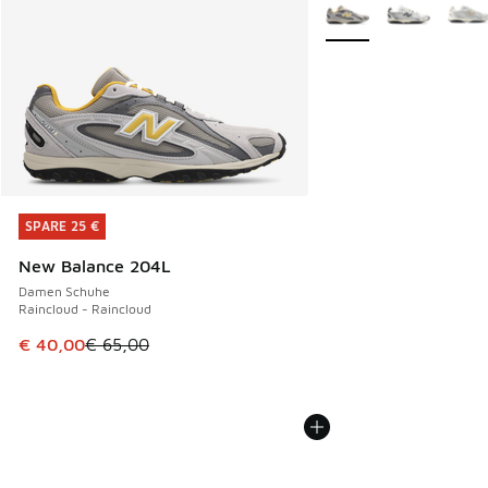
Weitere Farben verfüg
SPARE 25 €
SPARE 25 €
New Balance 204L
Damen Schuhe
Raincloud - Raincloud
Dieser Artikel ist im Sale. Der Preis ist von € 65,00 auf € 
€ 40,00
€ 65,00