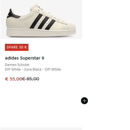
SPARE 30 €
SPARE 30 €
adidas Superstar II
Damen Schuhe
Off White - Core Black - Off White
Dieser Artikel ist im Sale. Der Preis ist von € 85,00 auf € 
€ 55,00
€ 85,00