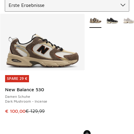
Weitere Farben verfüg
SPARE 29 €
SPARE 29 €
New Balance 530
Damen Schuhe
Dark Mushroom - Incense
Dieser Artikel ist im Sale. Der Preis ist von € 129,99 auf €
€ 100,00
€ 129,99