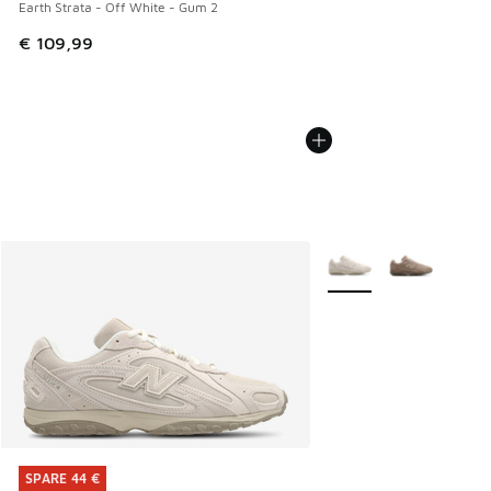
Earth Strata - Off White - Gum 2
€ 109,99
Weitere Farben verfüg
SPARE 44 €
SPARE 44 €