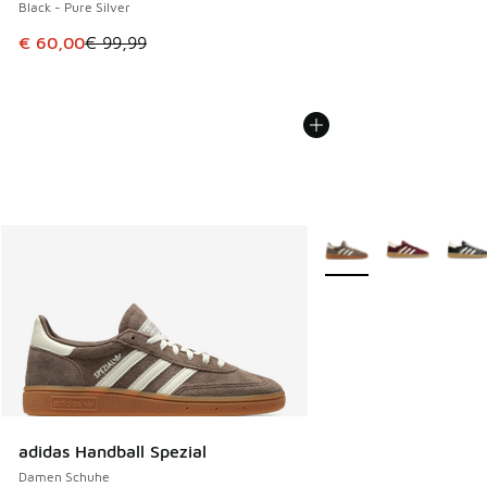
Black - Pure Silver
Dieser Artikel ist im Sale. Der Preis ist von € 99,99 auf € 
€ 60,00
€ 99,99
Weitere Farben verfüg
adidas Handball Spezial
Damen Schuhe