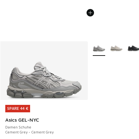
Weitere Farben verfüg
SPARE 44 €
SPARE 44 €
Asics GEL-NYC
Damen Schuhe
Cement Grey - Cement Grey