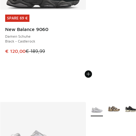
SPARE 69 €
SPARE 69 €
New Balance 9060
Damen Schuhe
Black - Castlerock
Dieser Artikel ist im Sale. Der Preis ist von € 189,99 auf €
€ 120,00
€ 189,99
Weitere Farben verfüg