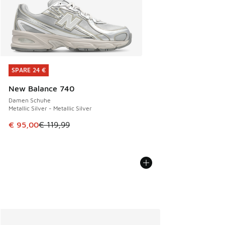
SPARE 24 €
SPARE 24 €
New Balance 740
Damen Schuhe
Metallic Silver - Metallic Silver
Dieser Artikel ist im Sale. Der Preis ist von € 119,99 auf € 
€ 95,00
€ 119,99