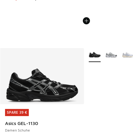
Weitere Farben verfüg
SPARE 39 €
SPARE 39 €
Asics GEL-1130
Damen Schuhe