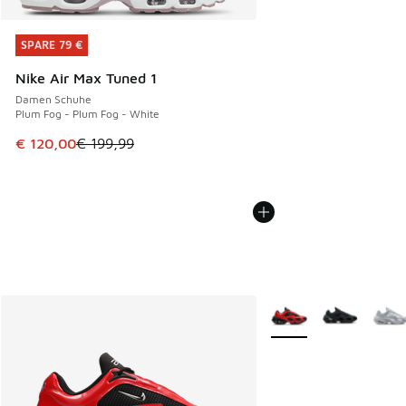
SPARE 79 €
SPARE 79 €
Nike Air Max Tuned 1
Damen Schuhe
Plum Fog - Plum Fog - White
Dieser Artikel ist im Sale. Der Preis ist von € 199,99 auf €
€ 120,00
€ 199,99
Weitere Farben verfüg