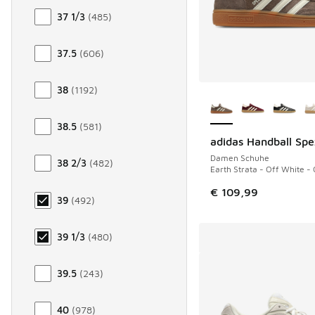
37 1/3
(
485
)
37.5
(
606
)
38
(
1192
)
Weitere Farben ver
38.5
(
581
)
adidas Handball Spe
Damen Schuhe
38 2/3
(
482
)
Earth Strata - Off White -
€ 109,99
39
(
492
)
39 1/3
(
480
)
39.5
(
243
)
40
(
978
)