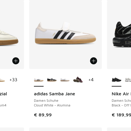
fügbar
Weitere Farben verfügbar
Weitere 
+
33
+
4
zial
adidas Samba Jane
Nike Air
Damen Schuhe
Damen Sch
Gum4
Cloud White - Alumina
Black - Off 
€ 89,99
€ 189,9