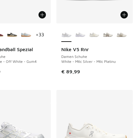
Farben verfügbar
Weitere Farben verfügbar
+
33
andball Spezial
Nike V5 Rnr
uhe
Damen Schuhe
e - Off White - Gum4
White - Mtlc Silver - Mtlc Platinu
9
€ 89,99