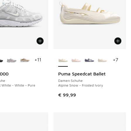
Farben verfügbar
Weitere Farben verfügbar
+
11
+
7
6000
Puma Speedcat Ballet
uhe
Damen Schuhe
 White - White - Pure
Alpine Snow - Frosted Ivory
€ 99,99