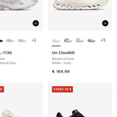
Farben verfügbar
Weitere Farben verfügbar
+
2
+
5
L-1130
On Cloudtilt
uhe
Damen Schuhe
edmont Grey
White - Ivory
€ 129,99 auf € 100,00 gefallen
€ 169,99
 €
SPARE 39 €