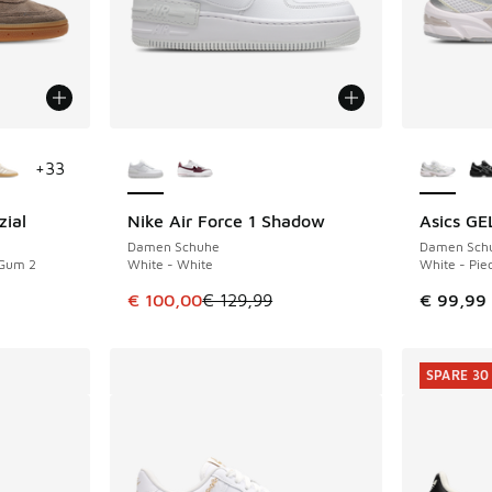
fügbar
Weitere Farben verfügbar
Weitere 
+
33
zial
Nike Air Force 1 Shadow
Asics GE
SPARE 29 €
Damen Schuhe
Damen Sch
 Gum 2
White - White
White - Pi
Dieser Artikel ist im Sale. Der Preis ist von 
€ 100,00
€ 129,99
€ 99,99
SPARE 30