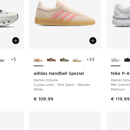
fügbar
Weitere Farben verfügbar
Weitere 
+
5
+
33
adidas Handball Spezial
Nike P-
Damen Schuhe
Damen Sch
Crystal Linen - Pink Spark - Wonder
Mtlc Summit
White
Platinum
€ 109,99
€ 119,99