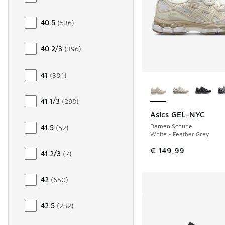
40.5
(
536
)
40 2/3
(
396
)
41
(
384
)
Weitere Farben ver
41 1/3
(
298
)
Asics GEL-NYC
Damen Schuhe
41.5
(
52
)
White - Feather Grey
€ 149,99
41 2/3
(
7
)
42
(
650
)
42.5
(
232
)