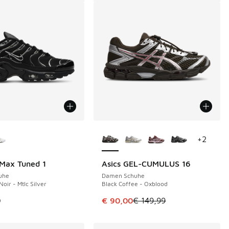
Farben verfügbar
Weitere Farben verfügbar
+
2
 Max Tuned 1
Asics GEL-CUMULUS 16
SPARE 59 €
uhe
Damen Schuhe
Noir - Mtlc Silver
Black Coffee - Oxblood
Dieser Artikel ist im Sale. Der Pre
9
€ 90,00
€ 149,99