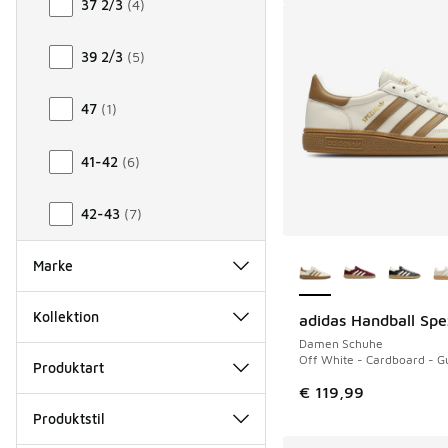
37 2/3
(
4
)
39 2/3
(
5
)
47
(
1
)
41-42
(
6
)
42-43
(
7
)
Weitere Farben ver
Marke
Kollektion
adidas Handball Spe
Damen Schuhe
Off White - Cardboard - 
Produktart
€ 119,99
Produktstil