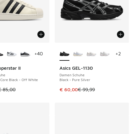
Farben verfügbar
Weitere Farben verfügbar
+
40
+
2
perstar II
Asics GEL-1130
 €
SPARE 39 €
uhe
Damen Schuhe
 Core Black - Off White
Black - Pure Silver
tikel ist im Sale. Der Preis ist von € 85,00 auf € 55,00 gefall
Dieser Artikel ist im Sale. Der Pre
€ 85,00
€ 60,00
€ 99,99