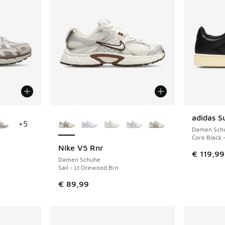
fügbar
Weitere Farben verfügbar
adidas S
+
5
Damen Sch
Core Black 
Nike V5 Rnr
€ 119,99
Damen Schuhe
Sail - Lt Orewood Brn
€ 89,99