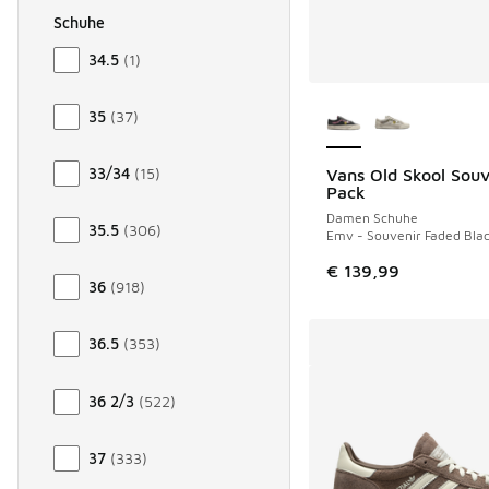
Schuhe
Größe Damen Schuhe
34.5
(
1
)
Weitere Farben ver
35
(
37
)
33/34
(
15
)
Vans Old Skool Souv
NEU
Pack
Damen Schuhe
35.5
(
306
)
Emv - Souvenir Faded Bla
€ 139,99
36
(
918
)
36.5
(
353
)
36 2/3
(
522
)
37
(
333
)