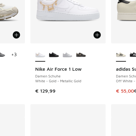
fügbar
Weitere Farben verfügbar
Weitere 
+
3
Nike Air Force 1 Low
adidas Su
SPARE 30
Damen Schuhe
Damen Sch
White - Gold - Metallic Gold
Off White -
Dieser Ar
€ 129,99
€ 55,00