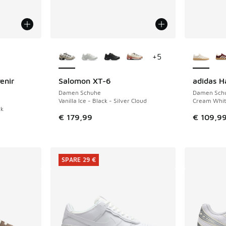
fügbar
Weitere Farben verfügbar
Weitere 
+
5
enir
Salomon XT-6
adidas H
NEU
Damen Schuhe
Damen Sch
Vanilla Ice - Black - Silver Cloud
Cream Whit
ck
€ 179,99
€ 109,9
SPARE 29 €