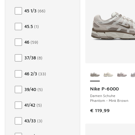
45 1/3
(
66
)
45.5
(
1
)
46
(
59
)
37/38
(
8
)
Weitere Farben ver
46 2/3
(
33
)
Nike P-6000
39/40
(
5
)
Damen Schuhe
Phantom - Mink Brown
41/42
(
5
)
€ 119,99
43/33
(
3
)