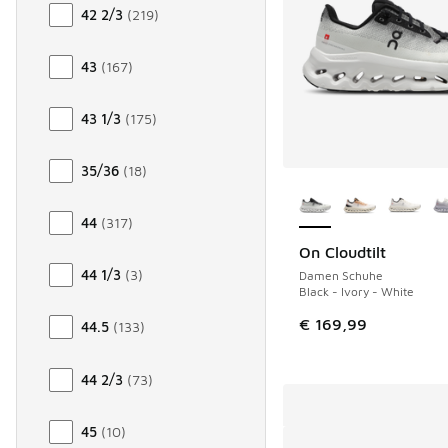
42 2/3
(
219
)
43
(
167
)
43 1/3
(
175
)
35/36
(
18
)
Weitere Farben ver
44
(
317
)
On Cloudtilt
44 1/3
(
3
)
Damen Schuhe
Black - Ivory - White
€ 169,99
44.5
(
133
)
44 2/3
(
73
)
45
(
10
)