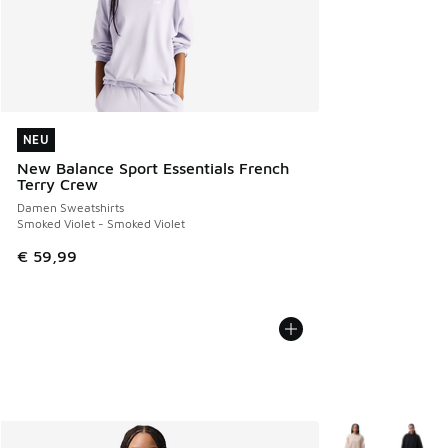
NEU
NEU
New Balance Sport Essentials French
Terry Crew
Damen Sweatshirts
Smoked Violet - Smoked Violet
€ 59,99
Weitere Farben v