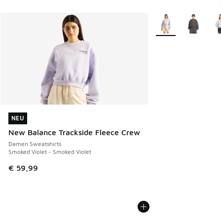
Weitere Farben verf
NEU
NEU
New Balance Trackside Fleece Crew
Damen Sweatshirts
Smoked Violet - Smoked Violet
€ 59,99