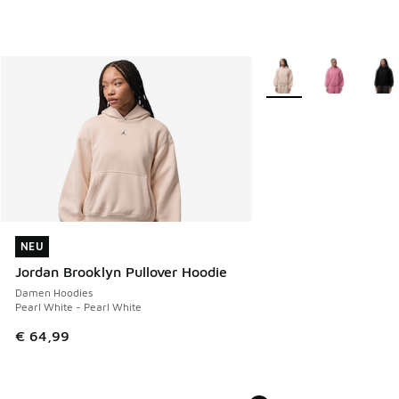
Weitere Farben verfüg
NEU
NEU
Jordan Brooklyn Pullover Hoodie
Damen Hoodies
Pearl White - Pearl White
€ 64,99