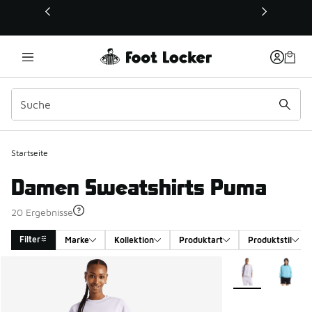
Dieser Link öffnet sich in einem neuen Fenster
Startseite
Damen Sweatshirts Puma
20 Ergebnisse
Filter
Marke
Kollektion
Produktart
Produktstil
Search Results
Weitere Farben v