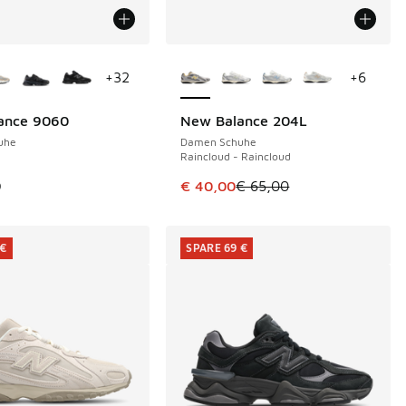
Farben verfügbar
Weitere Farben verfügbar
+
32
+
6
ance 9060
New Balance 204L
SPARE 25 €
uhe
Damen Schuhe
Raincloud - Raincloud
€ 129,99 auf € 100,00 gefallen
Dieser Artikel ist im Sale. Der Pr
9
€ 40,00
€ 65,00
 €
SPARE 69 €