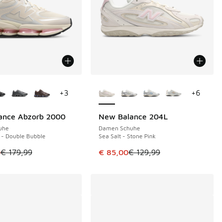
Farben verfügbar
Weitere Farben verfügbar
+
3
+
6
ance Abzorb 2000
New Balance 204L
€
SPARE 44 €
uhe
Damen Schuhe
 - Double Bubble
Sea Salt - Stone Pink
tikel ist im Sale. Der Preis ist von € 179,99 auf € 120,00 gefa
Dieser Artikel ist im Sale. Der Pre
0
€ 179,99
€ 85,00
€ 129,99