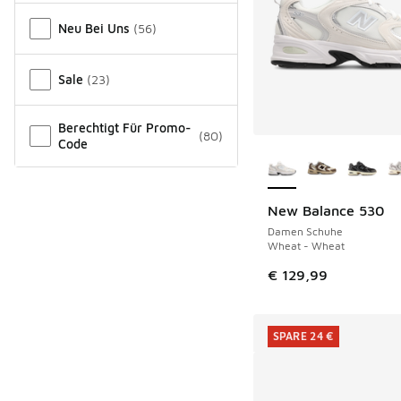
Neu Bei Uns
(
56
)
Sale
(
23
)
Berechtigt Für Promo-
(
80
)
Code
Weitere Farben ver
New Balance 530
Damen Schuhe
Wheat - Wheat
€ 129,99
SPARE 24 €