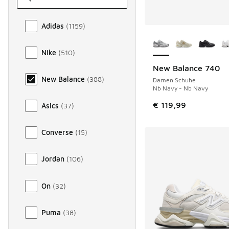
Marke
Adidas
(
1159
)
Weitere Farben ver
Nike
(
510
)
New Balance 740
New Balance
(
388
)
Damen Schuhe
Nb Navy - Nb Navy
€ 119,99
Asics
(
37
)
Converse
(
15
)
Jordan
(
106
)
On
(
32
)
Puma
(
38
)