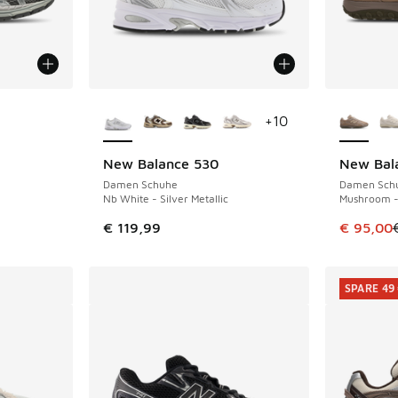
fügbar
Weitere Farben verfügbar
Weitere 
+
10
R
New Balance 530
New Bal
SPARE 44 
Damen Schuhe
Damen Sch
Nb White - Silver Metallic
Mushroom -
 Sale. Der Preis ist von € 159,99 auf € 100,00 gefallen
Dieser Ar
€ 119,99
€ 95,00
SPARE 49