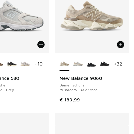
Farben verfügbar
Weitere Farben verfügbar
+
10
+
32
ance 530
New Balance 9060
uhe
Damen Schuhe
ud - Grey
Mushroom - Arid Stone
€ 189,99 auf € 150,00 gefallen
€ 189,99