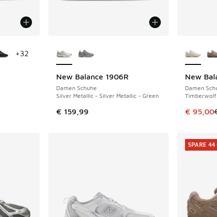
fügbar
Weitere Farben verfügbar
Weitere 
+
32
New Balance 1906R
New Bal
SPARE 44 
Damen Schuhe
Damen Sch
Silver Metallic - Silver Metallic - Green
Timberwolf
Dieser Ar
€ 159,99
€ 95,00
SPARE 44