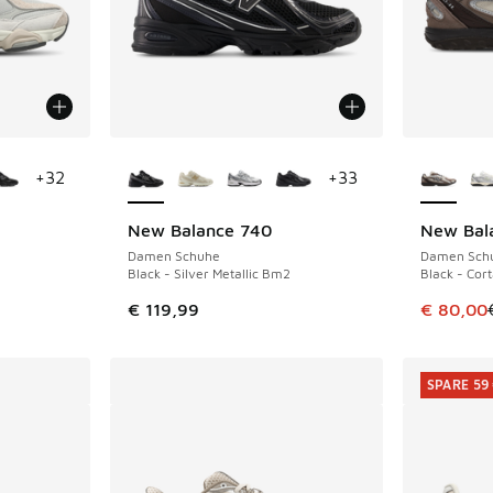
fügbar
Weitere Farben verfügbar
Weitere 
+
32
+
33
New Balance 740
New Bal
SPARE 49 
Damen Schuhe
Damen Sch
Black - Silver Metallic Bm2
Black - Cor
Dieser Ar
€ 119,99
€ 80,00
SPARE 59