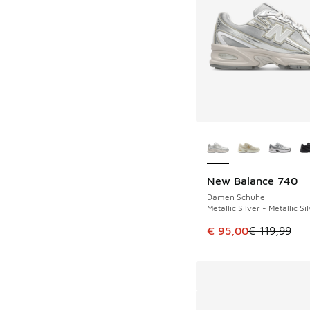
Weitere Farben ver
New Balance 740
SPARE 24 €
Damen Schuhe
Metallic Silver - Metallic Si
Dieser Artikel ist im
€ 95,00
€ 119,99