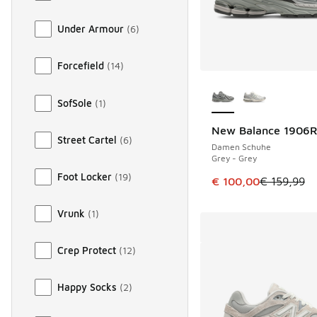
Under Armour
(
6
)
Forcefield
(
14
)
Weitere Farben ver
SofSole
(
1
)
New Balance 1906
SPARE 59 €
Street Cartel
(
6
)
Damen Schuhe
Grey - Grey
Foot Locker
(
19
)
Dieser Artikel ist im
€ 100,00
€ 159,99
Vrunk
(
1
)
Crep Protect
(
12
)
Happy Socks
(
2
)