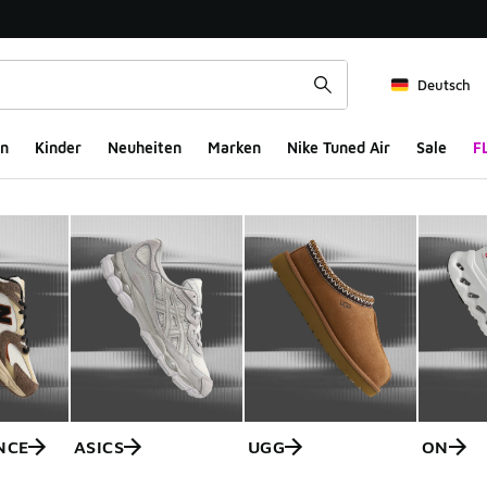
Deutsch
n
Kinder
Neuheiten
Marken
Nike Tuned Air
Sale
F
NCE
ASICS
UGG
ON