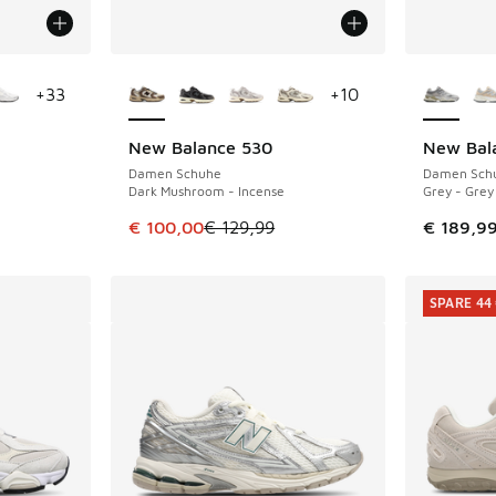
fügbar
Weitere Farben verfügbar
Weitere 
+
33
+
10
New Balance 530
New Bal
SPARE 29 €
Damen Schuhe
Damen Sch
Dark Mushroom - Incense
Grey - Grey
Dieser Artikel ist im Sale. Der Preis ist von 
€ 100,00
€ 129,99
€ 189,9
SPARE 44