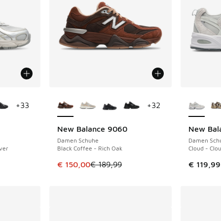
fügbar
Weitere Farben verfügbar
Weitere 
+
33
+
32
New Balance 9060
New Bal
SPARE 39 €
Damen Schuhe
Damen Sch
lver
Black Coffee - Rich Oak
Cloud - Clo
 Sale. Der Preis ist von € 119,99 auf € 95,00 gefallen
Dieser Artikel ist im Sale. Der Preis ist von 
€ 150,00
€ 189,99
€ 119,99