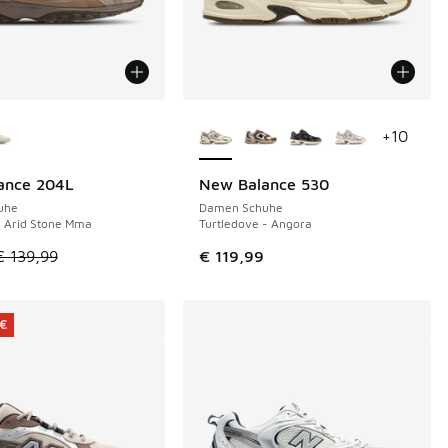
Farben verfügbar
Weitere Farben verfügbar
+
10
ance 204L
New Balance 530
€
uhe
Damen Schuhe
 Arid Stone Mma
Turtledove - Angora
tikel ist im Sale. Der Preis ist von € 139,99 auf € 95,00 gefal
€ 139,99
€ 119,99
 €