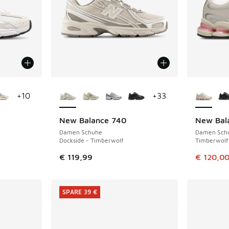
fügbar
Weitere Farben verfügbar
Weitere 
+
10
+
33
New Balance 740
New Bal
SPARE 59 
Damen Schuhe
Damen Sch
Dockside - Timberwolf
Timberwolf
Dieser Ar
€ 119,99
€ 120,0
SPARE 39 €