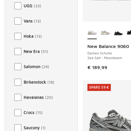
UGG
(
33
)
Vans
(
13
)
Weitere Farben ver
Hoka
(
13
)
New Balance 9060
New Era
(
51
)
Damen Schuhe
Sea Salt - Moonbeam
Salomon
(
24
)
€ 189,99
Birkenstock
(
18
)
SPARE 59 €
Havaianas
(
20
)
Crocs
(
15
)
Saucony
(
1
)