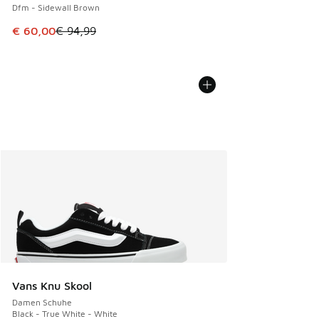
Dfm - Sidewall Brown
Dieser Artikel ist im Sale. Der Preis ist von € 94,99 auf € 
€ 60,00
€ 94,99
Vans Knu Skool
Damen Schuhe
Black - True White - White