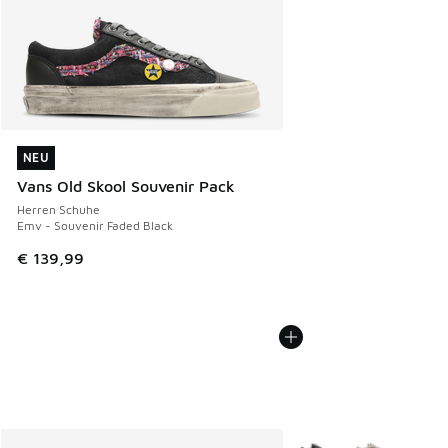
NEU
NEU
Vans Old Skool Souvenir Pack
Herren Schuhe
Emv - Souvenir Faded Black
€ 139,99
Weitere Farben verfüg