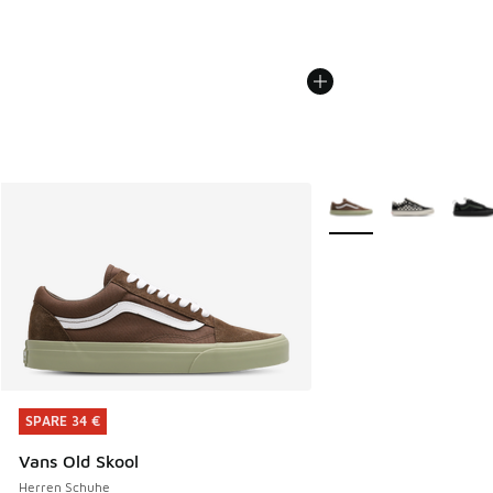
Weitere Farben verfüg
SPARE 34 €
SPARE 34 €
Vans Old Skool
Herren Schuhe