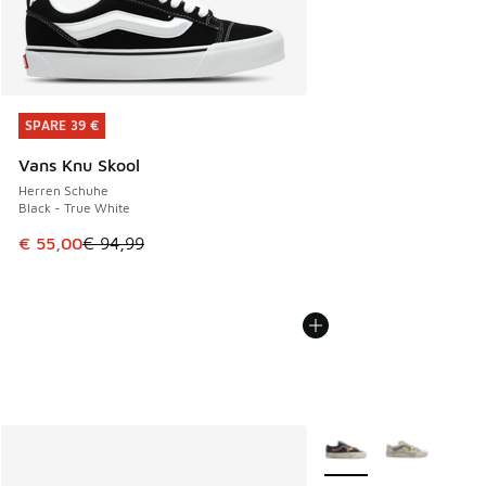
SPARE 39 €
SPARE 39 €
Vans Knu Skool
Herren Schuhe
Black - True White
Dieser Artikel ist im Sale. Der Preis ist von € 94,99 auf € 
€ 55,00
€ 94,99
Weitere Farben verfüg