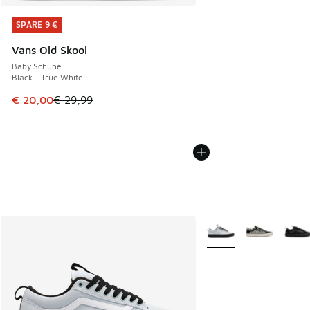
SPARE 9 €
SPARE 9 €
Vans Old Skool
Baby Schuhe
Black - True White
Dieser Artikel ist im Sale. Der Preis ist von € 29,99 auf € 
€ 20,00
€ 29,99
Weitere Farben verfüg