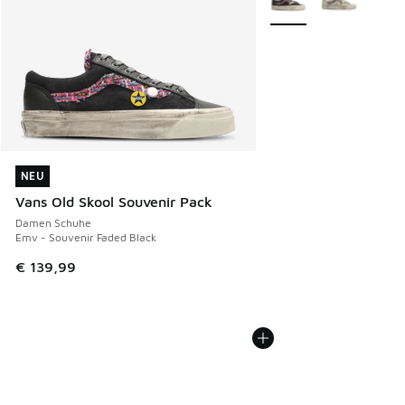
NEU
NEU
Vans Old Skool Souvenir Pack
Damen Schuhe
Emv - Souvenir Faded Black
€ 139,99