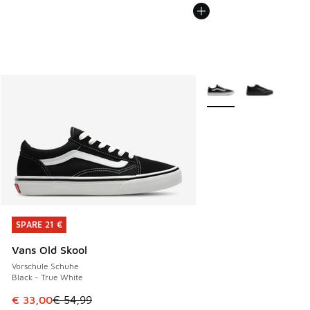
Weitere Farben verfüg
SPARE 21 €
SPARE 21 €
Vans Old Skool
Vorschule Schuhe
Black - True White
Dieser Artikel ist im Sale. Der Preis ist von € 54,99 auf € 
€ 33,00
€ 54,99