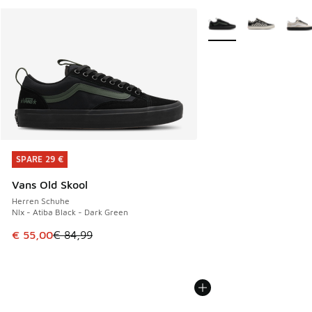
Weitere Farben verfüg
SPARE 29 €
SPARE 29 €
Vans Old Skool
Herren Schuhe
Nlx - Atiba Black - Dark Green
Dieser Artikel ist im Sale. Der Preis ist von € 84,99 auf € 
€ 55,00
€ 84,99