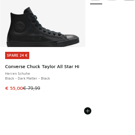
SPARE 24 €
SPARE 24 €
Converse Chuck Taylor All Star Hi
Herren Schuhe
Black - Dark Matter - Black
Dieser Artikel ist im Sale. Der Preis ist von € 79,99 auf € 
€ 55,00
€ 79,99