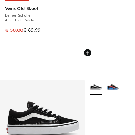
Vans Old Skool
Damen Schuhe
4Pv - High Risk Red
Dieser Artikel ist im Sale. Der Preis ist von € 89,99 auf € 
€ 50,00
€ 89,99
Weitere Farben verfüg