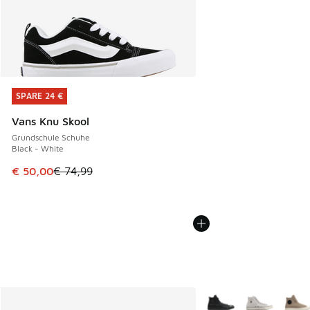
SPARE 24 €
SPARE 24 €
Vans Knu Skool
Grundschule Schuhe
Black - White
Dieser Artikel ist im Sale. Der Preis ist von € 74,99 auf € 
€ 50,00
€ 74,99
Weitere Farben verfüg