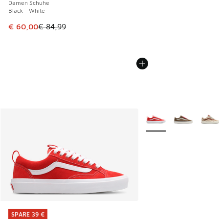
Damen Schuhe
Black - White
Dieser Artikel ist im Sale. Der Preis ist von € 84,99 auf € 
€ 60,00
€ 84,99
Weitere Farben verfüg
SPARE 39 €
SPARE 39 €