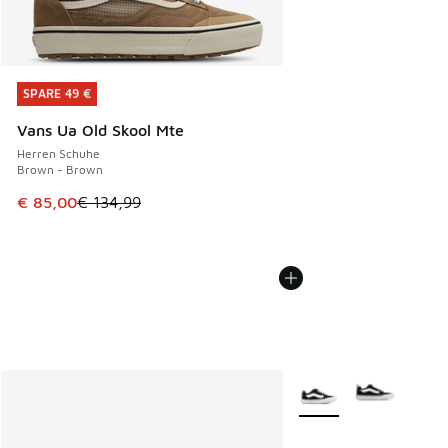
SPARE 49 €
SPARE 49 €
Vans Ua Old Skool Mte
Herren Schuhe
Brown - Brown
Dieser Artikel ist im Sale. Der Preis ist von € 134,99 auf €
€ 85,00
€ 134,99
Weitere Farben verfüg