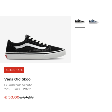
Weitere Farben verfüg
SPARE 14 €
SPARE 14 €
Vans Old Skool
Grundschule Schuhe
Y28 - Black - White
Dieser Artikel ist im Sale. Der Preis ist von € 64,99 auf € 
€ 50,00
€ 64,99