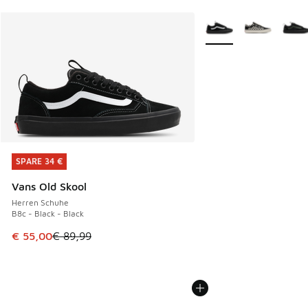
Weitere Farben verfüg
SPARE 34 €
SPARE 34 €
Vans Old Skool
Herren Schuhe
B8c - Black - Black
Dieser Artikel ist im Sale. Der Preis ist von € 89,99 auf € 
€ 55,00
€ 89,99