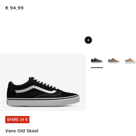
€ 94,99
Weitere Farben verfüg
SPARE 24 €
SPARE 24 €
Vans Old Skool