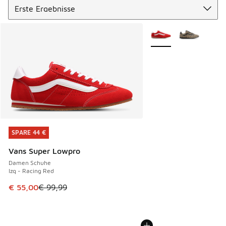
Weitere Farben verfüg
SPARE 44 €
SPARE 44 €
Vans Super Lowpro
Damen Schuhe
Izq - Racing Red
Dieser Artikel ist im Sale. Der Preis ist von € 99,99 auf € 
€ 55,00
€ 99,99