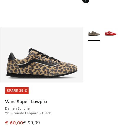
Weitere Farben verfüg
SPARE 39 €
SPARE 39 €
Vans Super Lowpro
Damen Schuhe
Ys5 - Suede Leopard - Black
Dieser Artikel ist im Sale. Der Preis ist von € 99,99 auf € 
€ 60,00
€ 99,99