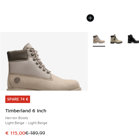
Weitere Farben verfüg
SPARE 74 €
SPARE 74 €
Timberland 6 Inch
Herren Boots
Light Beige - Light Beige
Dieser Artikel ist im Sale. Der Preis ist von € 189,99 auf € 
€ 115,00
€ 189,99