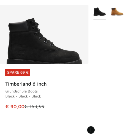
Weitere Farben verfüg
SPARE 69 €
SPARE 69 €
Timberland 6 Inch
Grundschule Boots
Black - Black - Black
Dieser Artikel ist im Sale. Der Preis ist von € 159,99 auf €
€ 90,00
€ 159,99