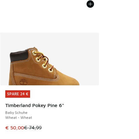
SPARE 24 €
SPARE 24 €
Timberland Pokey Pine 6"
Baby Schuhe
Wheat - Wheat
Dieser Artikel ist im Sale. Der Preis ist von € 74,99 auf € 
€ 50,00
€ 74,99