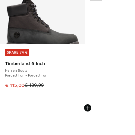
SPARE 74 €
SPARE 74 €
Timberland 6 Inch
Herren Boots
Forged Iron - Forged Iron
Dieser Artikel ist im Sale. Der Preis ist von € 189,99 auf € 
€ 115,00
€ 189,99