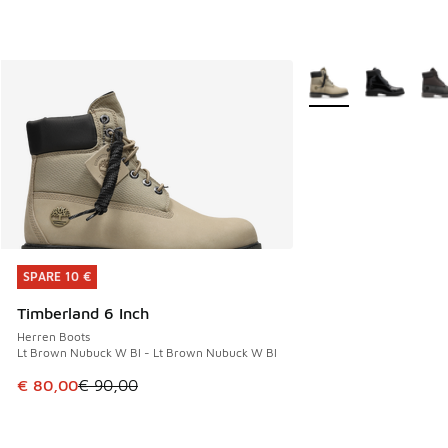
Weitere Farben verf
SPARE 10 €
SPARE 10 €
Timberland 6 Inch
Herren Boots
Lt Brown Nubuck W Bl - Lt Brown Nubuck W Bl
Dieser Artikel ist im Sale. Der Preis ist von € 90,00 auf € 
€ 80,00
€ 90,00