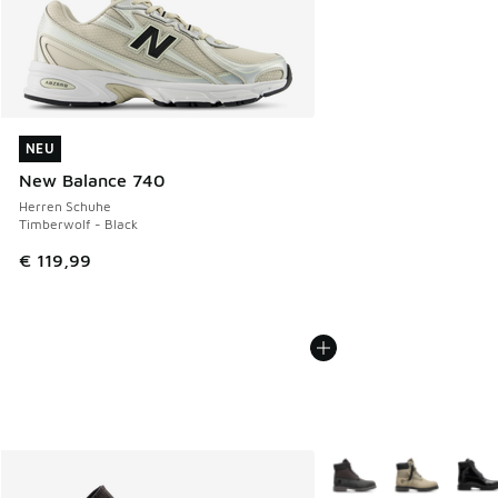
NEU
NEU
New Balance 740
Herren Schuhe
Timberwolf - Black
€ 119,99
Weitere Farben verfüg