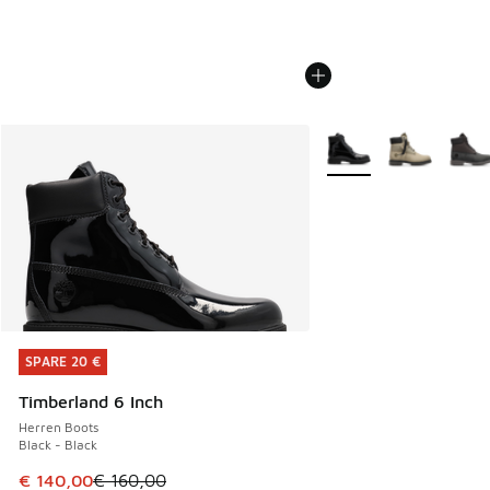
Weitere Farben verfüg
SPARE 20 €
SPARE 20 €
Timberland 6 Inch
Herren Boots
Black - Black
Dieser Artikel ist im Sale. Der Preis ist von € 160,00 auf €
€ 140,00
€ 160,00