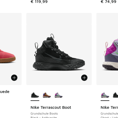
€ 119,99
€ 74,99
Weitere Farben verfügbar
Weitere 
Suede
Nike Terrascout Boot
Nike Ter
Grundschule Boots
Grundschul
Black - Anthracite
Ghost - Lig