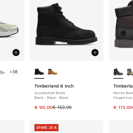
fügbar
Weitere Farben verfügbar
Weitere 
+
38
Timberland 6 Inch
Timberla
SPARE 69 €
SPARE 74 
Grundschule Boots
Herren Boo
Black - Black - Black
Forged Iron
Dieser Artikel ist im Sale. Der Preis ist von 
Dieser Ar
€ 90,00
€ 159,99
€ 115,00
SPARE 20 €