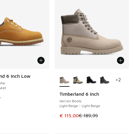
Weitere Farben verfügbar
nd 6 Inch Low
+
2
uhe
eat
Timberland 6 Inch
SPARE 74 €
9
Herren Boots
Light Beige - Light Beige
€ 160,00 auf € 140,00 gefallen
Dieser Artikel ist im Sale. Der Pre
€ 115,00
€ 189,99