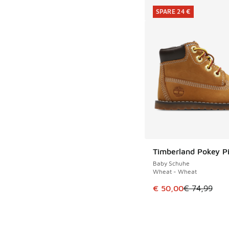
SPARE 24 €
Timberland Pokey P
SPARE 24 €
Baby Schuhe
Wheat - Wheat
Dieser Artikel ist im
€ 50,00
€ 74,99