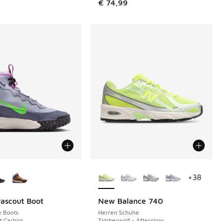
€ 74,99
Farben verfügbar
Weitere Farben verfügbar
+
38
rascout Boot
New Balance 740
e Boots
Herren Schuhe
ht Carbon
Timberwolf - Afterglow