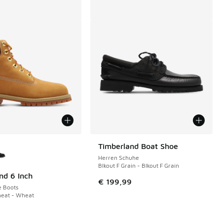
Farben verfügbar
Timberland Boat Shoe
Herren Schuhe
Blkout F Grain - Blkout F Grain
nd 6 Inch
€ 199,99
e Boots
eat - Wheat
9