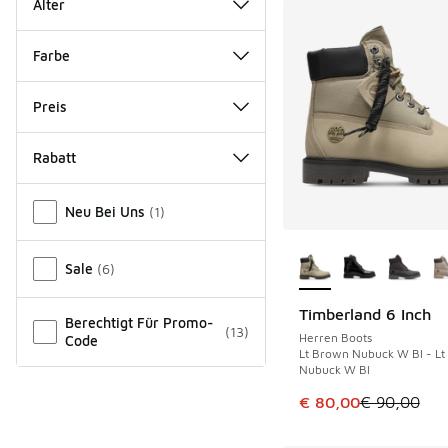
Alter
Farbe
Preis
Rabatt
Verschiedenes
Neu Bei Uns
(
1
)
Weitere Farben ver
Sale
(
6
)
Timberland 6 Inch
SPARE 10 €
Berechtigt Für Promo-
(
13
)
Herren Boots
Code
Lt Brown Nubuck W Bl - L
Nubuck W Bl
Dieser Artikel ist im
€ 80,00
€ 90,00