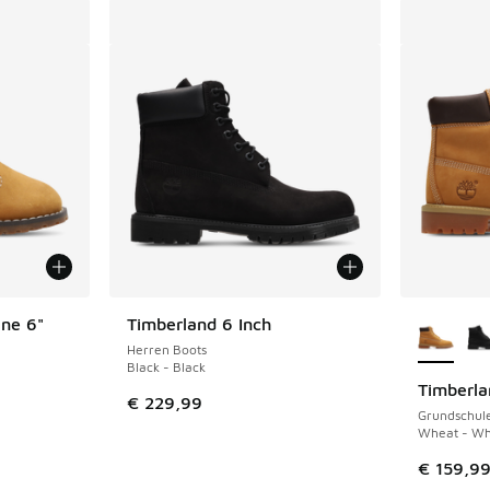
Weitere 
ine 6"
Timberland 6 Inch
Herren Boots
Black - Black
Timberla
 Sale. Der Preis ist von € 74,99 auf € 50,00 gefallen
€ 229,99
Grundschul
Wheat - Wh
€ 159,9