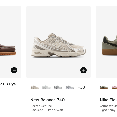
Weitere Farben verfügbar
Weitere 
cs 3 Eye
+
38
New Balance 740
Nike Fie
Herren Schuhe
Grundschul
Dockside - Timberwolf
Light Army 