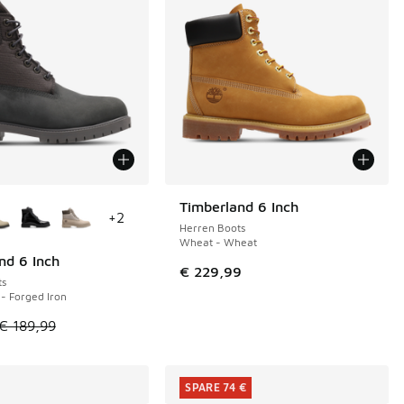
Farben verfügbar
Timberland 6 Inch
+
2
Herren Boots
Wheat - Wheat
nd 6 Inch
€
€ 229,99
ts
 - Forged Iron
€ 159,99 auf € 90,00 gefallen
tikel ist im Sale. Der Preis ist von € 189,99 auf € 115,00 gefa
€ 189,99
SPARE 74 €