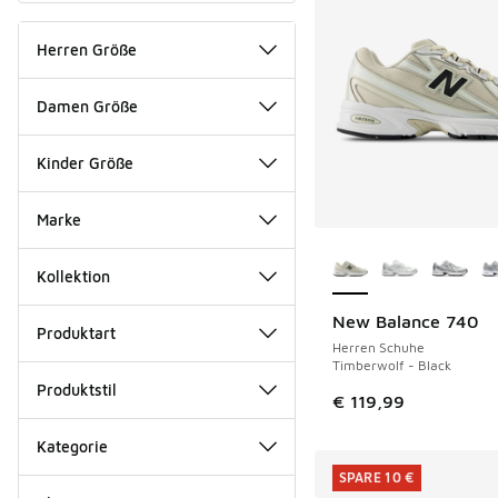
Herren Größe
Damen Größe
Kinder Größe
Marke
Weitere Farben ver
Kollektion
New Balance 740
NEU
Produktart
Herren Schuhe
Timberwolf - Black
Produktstil
€ 119,99
Kategorie
SPARE 10 €