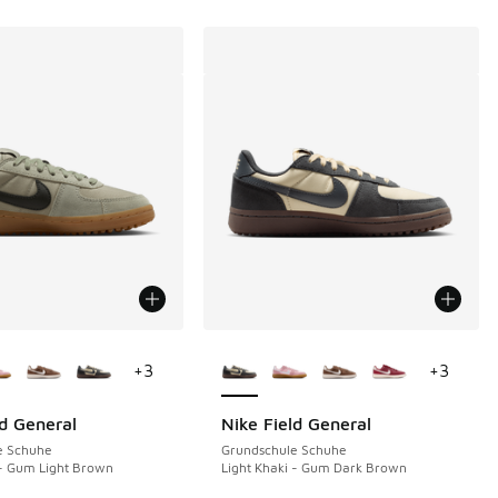
Farben verfügbar
Weitere Farben verfügbar
+
3
+
3
ld General
Nike Field General
e Schuhe
Grundschule Schuhe
- Gum Light Brown
Light Khaki - Gum Dark Brown