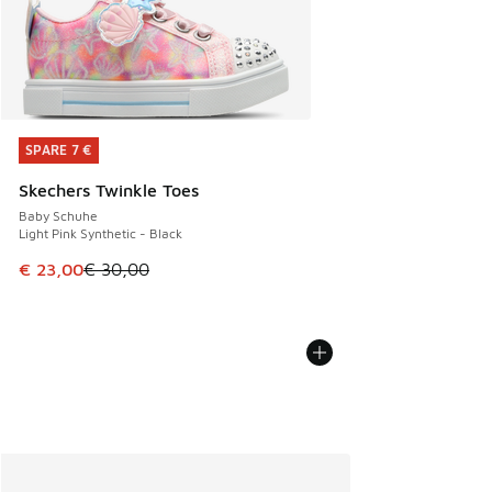
SPARE 7 €
SPARE 7 €
Skechers Twinkle Toes
Baby Schuhe
Light Pink Synthetic - Black
Dieser Artikel ist im Sale. Der Preis ist von € 30,00 auf € 
€ 23,00
€ 30,00