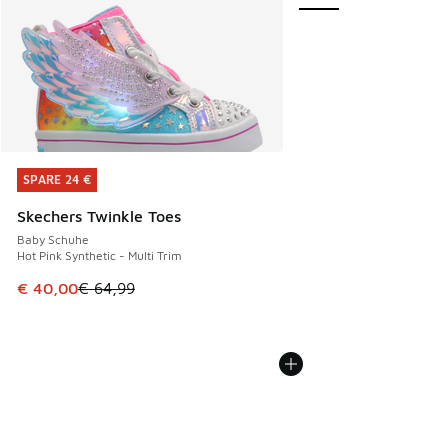
SPARE 24 €
SPARE 24 €
Skechers Twinkle Toes
Baby Schuhe
Hot Pink Synthetic - Multi Trim
Dieser Artikel ist im Sale. Der Preis ist von € 64,99 auf € 
€ 40,00
€ 64,99