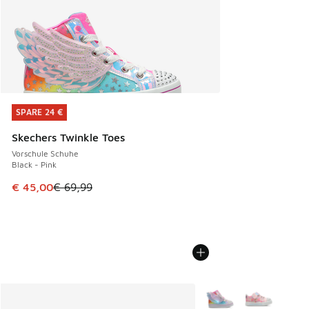
SPARE 24 €
SPARE 24 €
Skechers Twinkle Toes
Vorschule Schuhe
Black - Pink
Dieser Artikel ist im Sale. Der Preis ist von € 69,99 auf € 
€ 45,00
€ 69,99
Weitere Farben verfüg