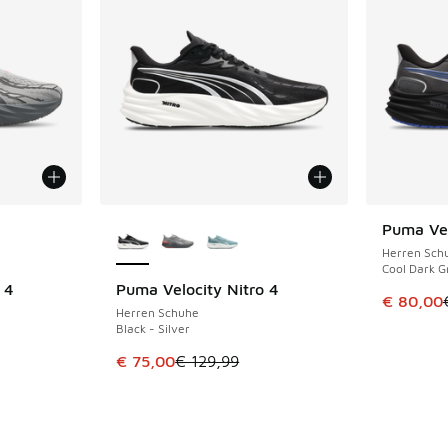
fügbar
Weitere Farben verfügbar
Puma Vel
SPARE 49 
Herren Sch
Cool Dark G
 4
Puma Velocity Nitro 4
SPARE 54 €
Dieser Ar
€ 80,00
Herren Schuhe
Black - Silver
 Sale. Der Preis ist von € 129,99 auf € 85,00 gefallen
Dieser Artikel ist im Sale. Der Preis ist von 
€ 75,00
€ 129,99