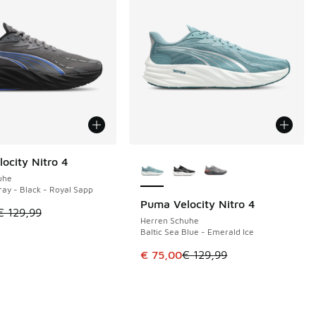
Weitere Farben verfügbar
ocity Nitro 4
€
uhe
ray - Black - Royal Sapp
Puma Velocity Nitro 4
SPARE 54 €
tikel ist im Sale. Der Preis ist von € 129,99 auf € 80,00 gefal
€ 129,99
Herren Schuhe
Baltic Sea Blue - Emerald Ice
€ 129,99 auf € 75,00 gefallen
Dieser Artikel ist im Sale. Der Pre
€ 75,00
€ 129,99