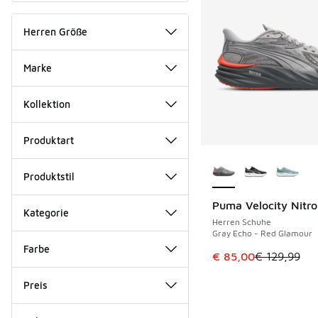
Herren Größe
Marke
Kollektion
Produktart
Weitere Farben ver
Produktstil
Puma Velocity Nitro
SPARE 44 €
Kategorie
Herren Schuhe
Gray Echo - Red Glamour
Farbe
Dieser Artikel ist im
€ 85,00
€ 129,99
Preis