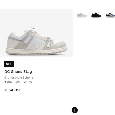
Weitere Farben verfüg
NEU
NEU
DC Shoes Stag
Grundschule Schuhe
Beige - Off - White
€ 54,99