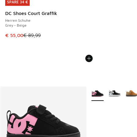
SPARE 34 €
SPARE 34 €
DC Shoes Court Graffik
Herren Schuhe
Grey - Beige
Dieser Artikel ist im Sale. Der Preis ist von € 89,99 auf € 
€ 55,00
€ 89,99
Weitere Farben verfüg