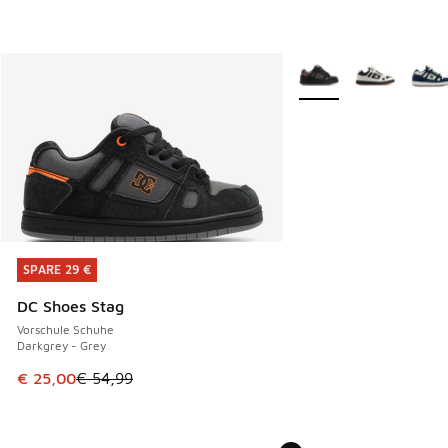
Weitere Farben verfüg
SPARE 29 €
SPARE 29 €
DC Shoes Stag
Vorschule Schuhe
Darkgrey - Grey
Dieser Artikel ist im Sale. Der Preis ist von € 54,99 auf € 
€ 25,00
€ 54,99