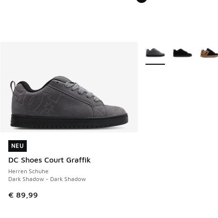
Weitere Farben verfüg
NEU
NEU
DC Shoes Court Graffik
Herren Schuhe
Dark Shadow - Dark Shadow
€ 89,99