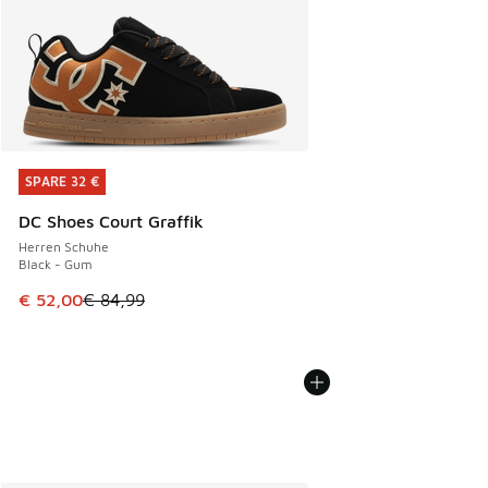
SPARE 32 €
SPARE 32 €
DC Shoes Court Graffik
Herren Schuhe
Black - Gum
Dieser Artikel ist im Sale. Der Preis ist von € 84,99 auf € 
€ 52,00
€ 84,99