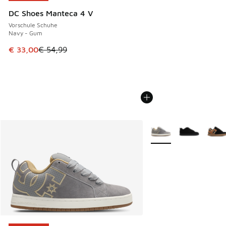
DC Shoes Manteca 4 V
Vorschule Schuhe
Navy - Gum
Dieser Artikel ist im Sale. Der Preis ist von € 54,99 auf € 
€ 33,00
€ 54,99
Weitere Farben verfüg