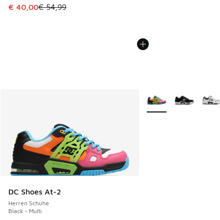
Dieser Artikel ist im Sale. Der Preis ist von € 54,99 auf € 
€ 40,00
€ 54,99
Weitere Farben verfüg
DC Shoes At-2
Herren Schuhe
Black - Multi