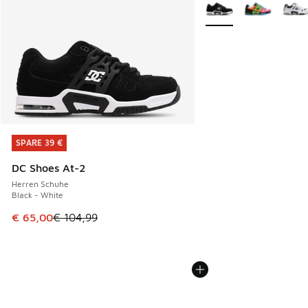
Weitere Farben verfüg
SPARE 39 €
SPARE 39 €
DC Shoes At-2
Herren Schuhe
Black - White
Dieser Artikel ist im Sale. Der Preis ist von € 104,99 auf €
€ 65,00
€ 104,99