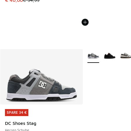
€ 40,00
€ 54,99
Weitere Farben verfüg
SPARE 34 €
SPARE 34 €
DC Shoes Stag
Herren Schuhe