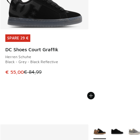
SPARE 29 €
SPARE 29 €
DC Shoes Court Graffik
Herren Schuhe
Black - Grey - Black Reflective
Dieser Artikel ist im Sale. Der Preis ist von € 84,99 auf € 
€ 55,00
€ 84,99
Weitere Farben verfüg