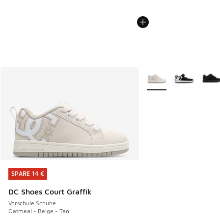
Weitere Farben verfüg
SPARE 14 €
SPARE 14 €
DC Shoes Court Graffik
Vorschule Schuhe
Oatmeal - Beige - Tan