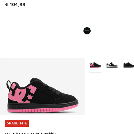
€ 104,99
Weitere Farben verfüg
SPARE 14 €
SPARE 14 €