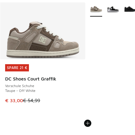
Weitere Farben verfüg
SPARE 21 €
SPARE 21 €
DC Shoes Court Graffik
Vorschule Schuhe
Taupe - Off White
Dieser Artikel ist im Sale. Der Preis ist von € 54,99 auf € 
€ 33,00
€ 54,99