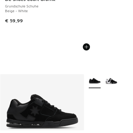
Grundschule Schuhe
Beige - White
€ 59,99
Weitere Farben verfüg