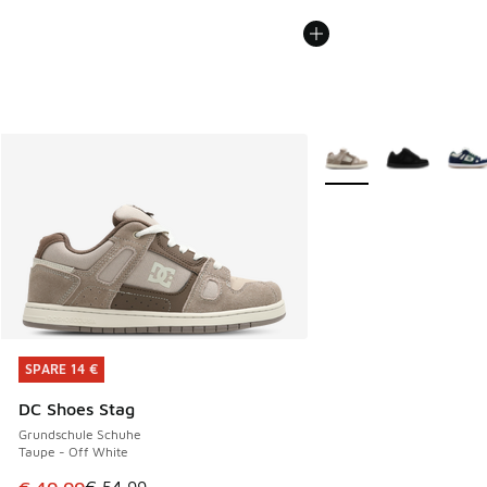
Weitere Farben verfüg
SPARE 14 €
SPARE 14 €
DC Shoes Stag
Grundschule Schuhe
Taupe - Off White
Dieser Artikel ist im Sale. Der Preis ist von € 54,99 auf € 