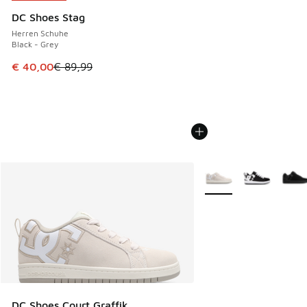
DC Shoes Stag
Herren Schuhe
Black - Grey
Dieser Artikel ist im Sale. Der Preis ist von € 89,99 auf € 
€ 40,00
€ 89,99
Weitere Farben verfüg
DC Shoes Court Graffik