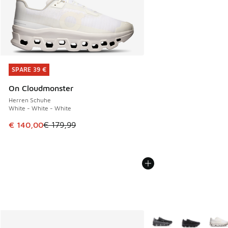
SPARE 39 €
SPARE 39 €
On Cloudmonster
Herren Schuhe
White - White - White
Dieser Artikel ist im Sale. Der Preis ist von € 179,99 auf €
€ 140,00
€ 179,99
Weitere Farben verfüg