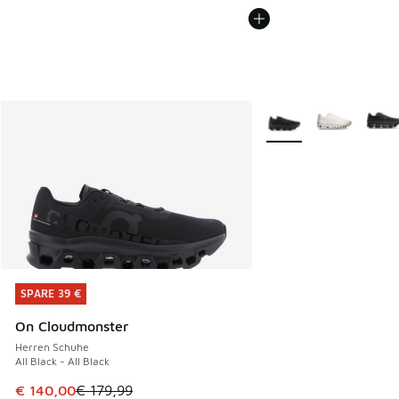
Weitere Farben verfüg
SPARE 39 €
SPARE 39 €
On Cloudmonster
Herren Schuhe
All Black - All Black
Dieser Artikel ist im Sale. Der Preis ist von € 179,99 auf €
€ 140,00
€ 179,99