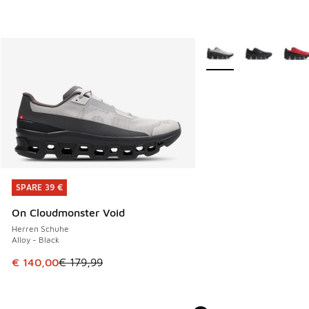
Weitere Farben verfüg
SPARE 39 €
SPARE 39 €
On Cloudmonster Void
Herren Schuhe
Alloy - Black
Dieser Artikel ist im Sale. Der Preis ist von € 179,99 auf €
€ 140,00
€ 179,99