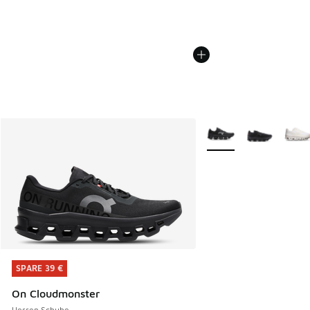
Weitere Farben verfüg
SPARE 39 €
SPARE 39 €
On Cloudmonster
Herren Schuhe