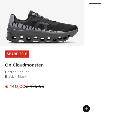
SPARE 39 €
SPARE 39 €
On Cloudmonster
Herren Schuhe
Black - Black
Dieser Artikel ist im Sale. Der Preis ist von € 179,99 auf €
€ 140,00
€ 179,99