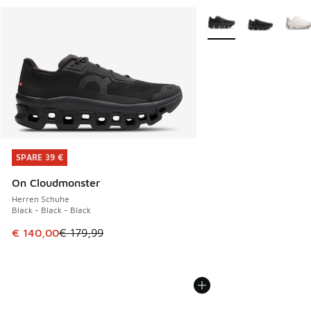
Weitere Farben verfüg
SPARE 39 €
SPARE 39 €
On Cloudmonster
Herren Schuhe
Black - Black - Black
Dieser Artikel ist im Sale. Der Preis ist von € 179,99 auf €
€ 140,00
€ 179,99