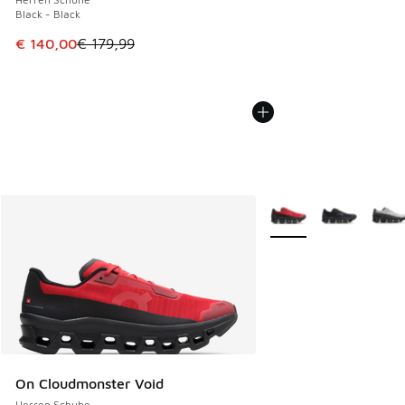
Black - Black
Dieser Artikel ist im Sale. Der Preis ist von € 179,99 auf €
€ 140,00
€ 179,99
Weitere Farben verfüg
On Cloudmonster Void
Herren Schuhe