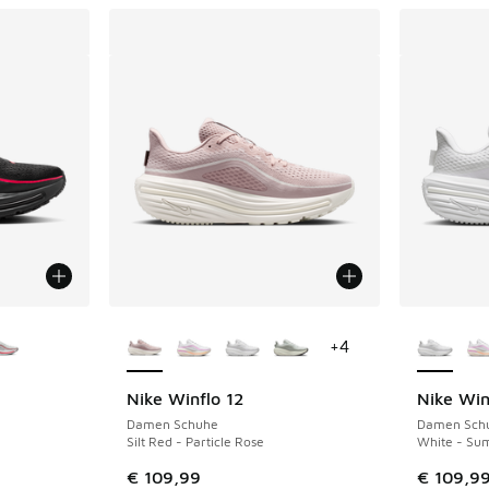
fügbar
Weitere Farben verfügbar
Weitere 
+
4
Nike Winflo 12
Nike Win
Damen Schuhe
Damen Sch
Silt Red - Particle Rose
White - Su
€ 109,99
€ 109,9