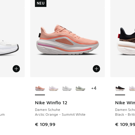
NEU
fügbar
Weitere Farben verfügbar
Weitere 
+
4
Nike Winflo 12
Nike Win
NEU
Damen Schuhe
Damen Sch
num
Arctic Orange - Summit White
Black - Brit
€ 109,99
€ 109,9