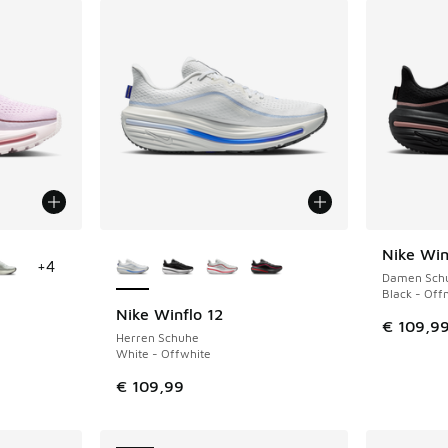
fügbar
Weitere Farben verfügbar
Nike Win
NEU
+
4
Damen Sch
Black - Off
Nike Winflo 12
€ 109,9
Herren Schuhe
White - Offwhite
€ 109,99