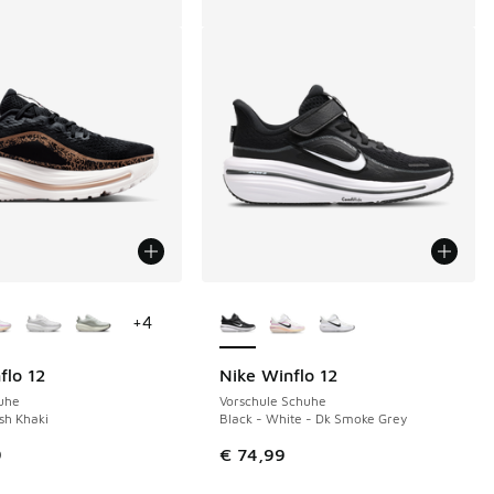
Farben verfügbar
Weitere Farben verfügbar
+
4
flo 12
Nike Winflo 12
uhe
Vorschule Schuhe
ish Khaki
Black - White - Dk Smoke Grey
9
€ 74,99