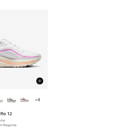
Farben verfügbar
+
4
flo 12
uhe
ht Magenta