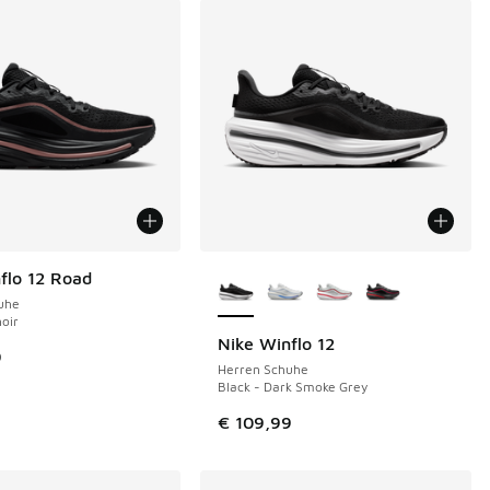
Weitere Farben verfügbar
flo 12 Road
uhe
noir
Nike Winflo 12
9
Herren Schuhe
Black - Dark Smoke Grey
€ 109,99