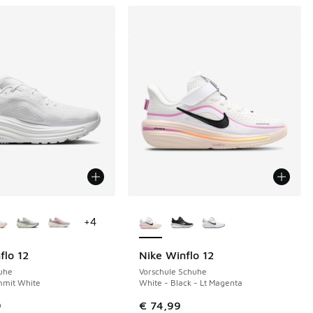
Farben verfügbar
Weitere Farben verfügbar
+
4
flo 12
Nike Winflo 12
uhe
Vorschule Schuhe
mmit White
White - Black - Lt Magenta
9
€ 74,99