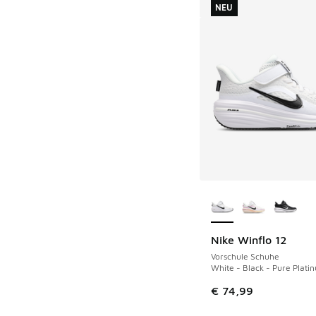
NEU
Weitere Farben ver
Nike Winflo 12
NEU
Vorschule Schuhe
White - Black - Pure Plati
€ 74,99