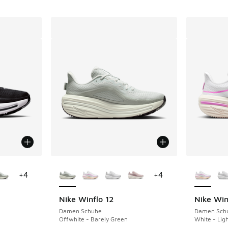
fügbar
Weitere Farben verfügbar
Weitere 
+
4
+
4
Nike Winflo 12
Nike Win
Damen Schuhe
Damen Sch
Offwhite - Barely Green
White - Lig