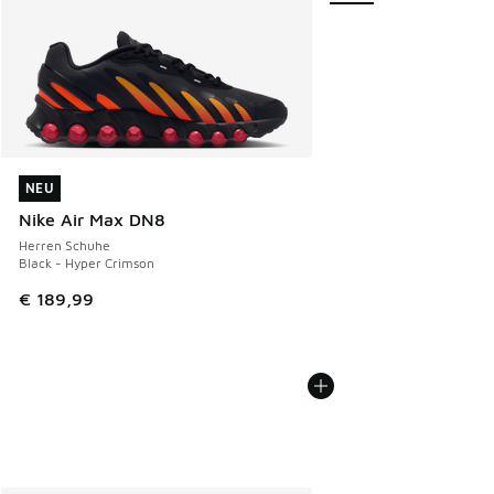
NEU
NEU
Nike Air Max DN8
Herren Schuhe
Black - Hyper Crimson
€ 189,99