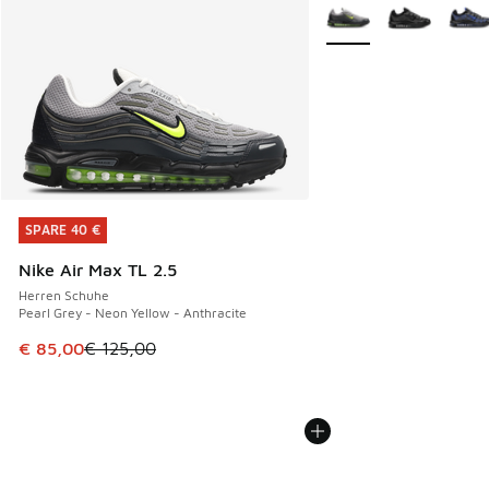
Weitere Farben verfüg
SPARE 40 €
SPARE 40 €
Nike Air Max TL 2.5
Herren Schuhe
Pearl Grey - Neon Yellow - Anthracite
Dieser Artikel ist im Sale. Der Preis ist von € 125,00 auf €
€ 85,00
€ 125,00