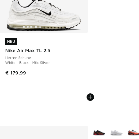
NEU
NEU
Nike Air Max TL 2.5
Herren Schuhe
White - Black - Mtlc Silver
€ 179,99
Weitere Farben verfüg