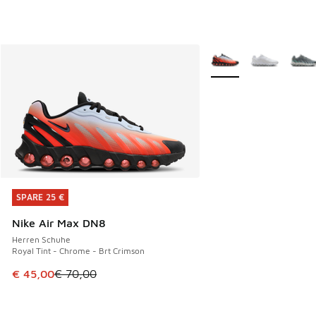
Weitere Farben verfüg
SPARE 25 €
SPARE 25 €
Nike Air Max DN8
Herren Schuhe
Royal Tint - Chrome - Brt Crimson
Dieser Artikel ist im Sale. Der Preis ist von € 70,00 auf € 
€ 45,00
€ 70,00