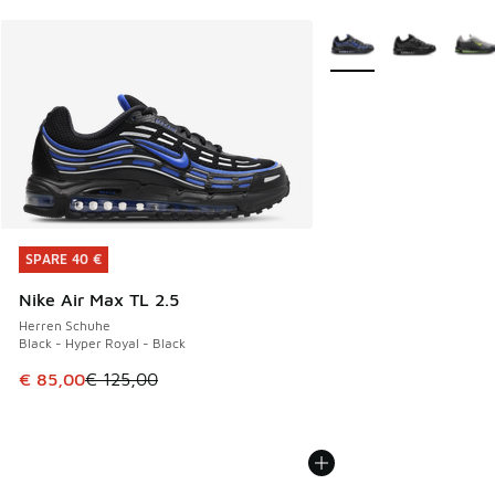
Weitere Farben verfüg
SPARE 40 €
SPARE 40 €
Nike Air Max TL 2.5
Herren Schuhe
Black - Hyper Royal - Black
Dieser Artikel ist im Sale. Der Preis ist von € 125,00 auf €
€ 85,00
€ 125,00