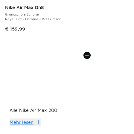
Nike Air Max Dn8
Grundschule Schuhe
Royal Tint - Chrome - Brt Crimson
€ 159,99
Alle Nike Air Max 200
Nike Air Max 200: bahn
Mehr lesen