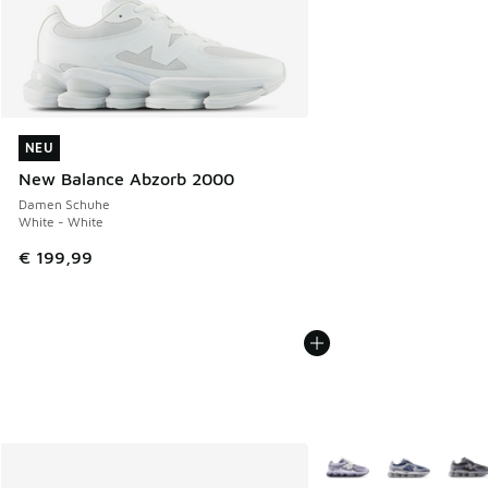
NEU
NEU
New Balance Abzorb 2000
Damen Schuhe
White - White
€ 199,99
Weitere Farben verfüg