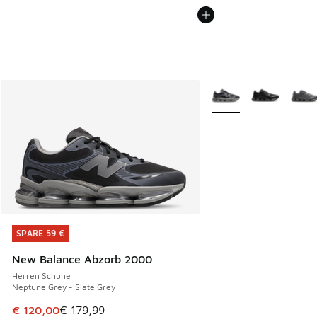
Weitere Farben verfüg
SPARE 59 €
SPARE 59 €
New Balance Abzorb 2000
Herren Schuhe
Neptune Grey - Slate Grey
Dieser Artikel ist im Sale. Der Preis ist von € 179,99 auf €
€ 120,00
€ 179,99