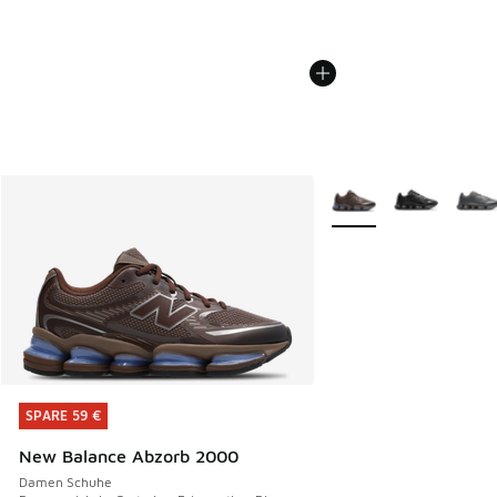
Weitere Farben verfüg
SPARE 59 €
SPARE 59 €
New Balance Abzorb 2000
Damen Schuhe