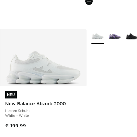
Weitere Farben verfüg
NEU
NEU
New Balance Abzorb 2000
Herren Schuhe
White - White
€ 199,99