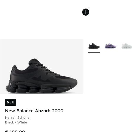
Weitere Farben verfüg
NEU
NEU
New Balance Abzorb 2000
Herren Schuhe
Black - White
€ 199,99