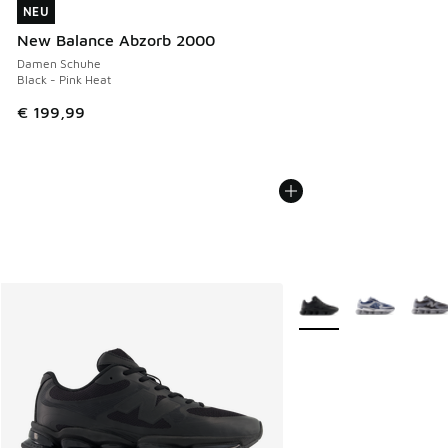
NEU
NEU
New Balance Abzorb 2000
Damen Schuhe
Black - Pink Heat
€ 199,99
Weitere Farben verfüg