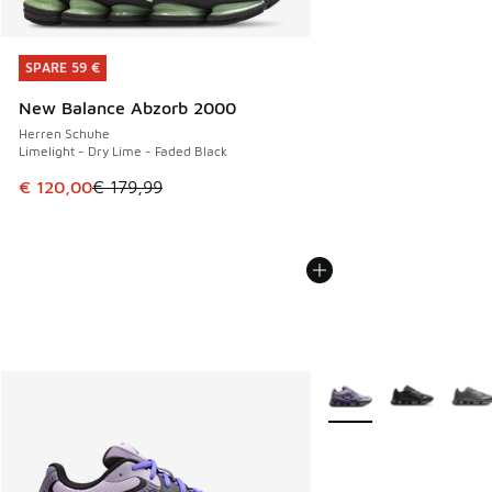
SPARE 59 €
SPARE 59 €
New Balance Abzorb 2000
Herren Schuhe
Limelight - Dry Lime - Faded Black
Dieser Artikel ist im Sale. Der Preis ist von € 179,99 auf €
€ 120,00
€ 179,99
Weitere Farben verfüg