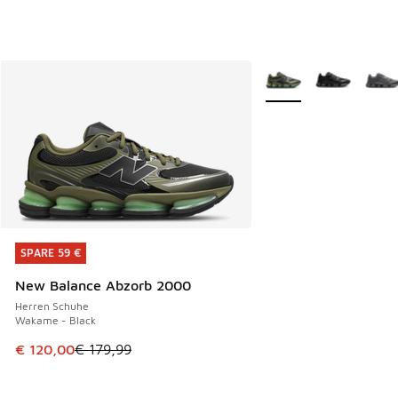
Weitere Farben verfüg
SPARE 59 €
SPARE 59 €
New Balance Abzorb 2000
Herren Schuhe
Wakame - Black
Dieser Artikel ist im Sale. Der Preis ist von € 179,99 auf €
€ 120,00
€ 179,99