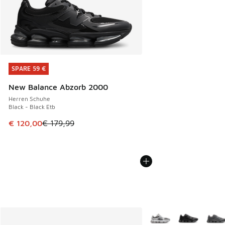
SPARE 59 €
SPARE 59 €
New Balance Abzorb 2000
Herren Schuhe
Black - Black Etb
Dieser Artikel ist im Sale. Der Preis ist von € 179,99 auf €
€ 120,00
€ 179,99
Weitere Farben verfüg