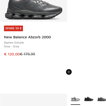
SPARE 59 €
SPARE 59 €
New Balance Abzorb 2000
Damen Schuhe
Gray - Gray
Dieser Artikel ist im Sale. Der Preis ist von € 179,99 auf €
€ 120,00
€ 179,99
Weitere Farben verfüg