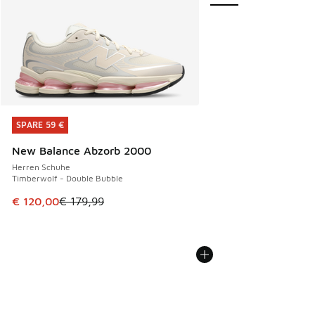
SPARE 59 €
SPARE 59 €
New Balance Abzorb 2000
Herren Schuhe
Timberwolf - Double Bubble
Dieser Artikel ist im Sale. Der Preis ist von € 179,99 auf €
€ 120,00
€ 179,99