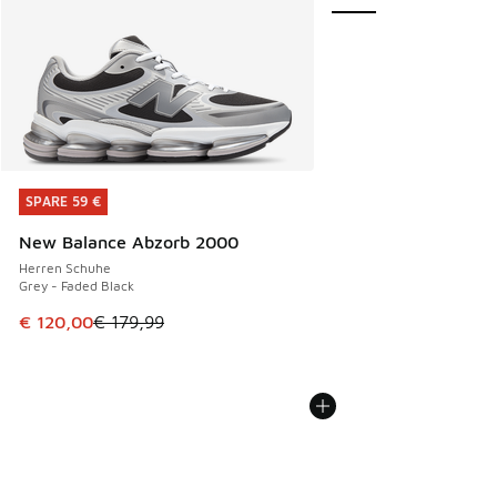
SPARE 59 €
SPARE 59 €
New Balance Abzorb 2000
Herren Schuhe
Grey - Faded Black
Dieser Artikel ist im Sale. Der Preis ist von € 179,99 auf €
€ 120,00
€ 179,99