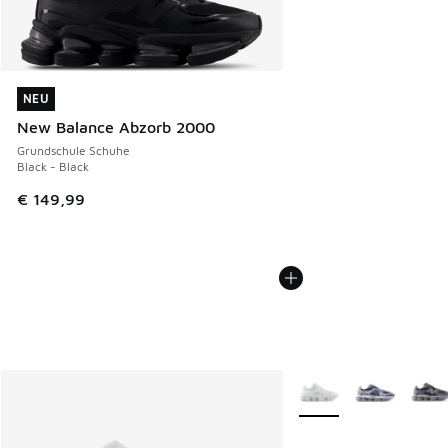
NEU
NEU
New Balance Abzorb 2000
Grundschule Schuhe
Black - Black
€ 149,99
Weitere Farben verfüg