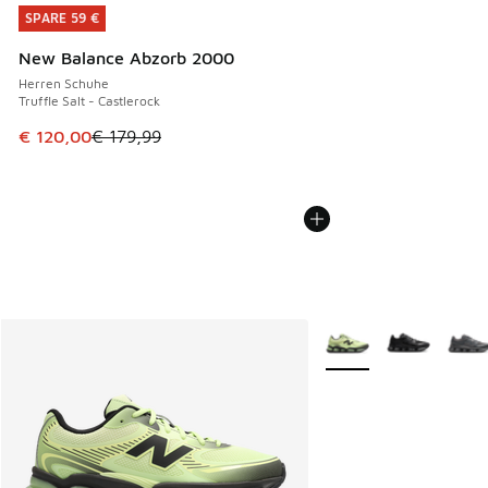
SPARE 59 €
SPARE 59 €
New Balance Abzorb 2000
Herren Schuhe
Truffle Salt - Castlerock
Dieser Artikel ist im Sale. Der Preis ist von € 179,99 auf €
€ 120,00
€ 179,99
Weitere Farben verfüg