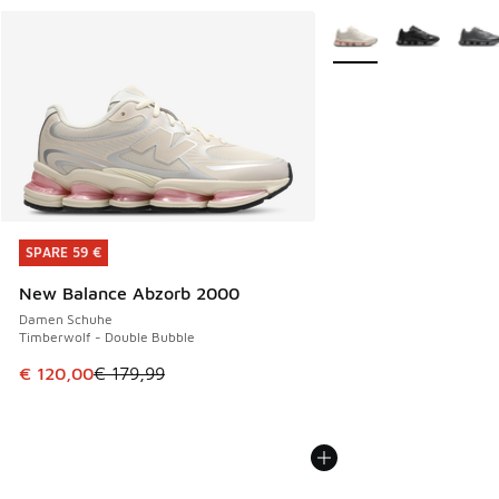
Weitere Farben verfüg
SPARE 59 €
SPARE 59 €
New Balance Abzorb 2000
Damen Schuhe
Timberwolf - Double Bubble
Dieser Artikel ist im Sale. Der Preis ist von € 179,99 auf €
€ 120,00
€ 179,99