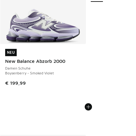
NEU
NEU
New Balance Abzorb 2000
Damen Schuhe
Boysenberry - Smoked Violet
€ 199,99