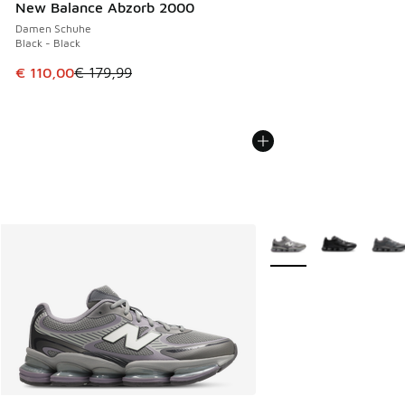
New Balance Abzorb 2000
Damen Schuhe
Black - Black
Dieser Artikel ist im Sale. Der Preis ist von € 179,99 auf € 
€ 110,00
€ 179,99
Weitere Farben verfüg