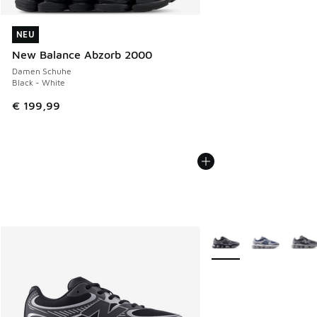
NEU
NEU
New Balance Abzorb 2000
Damen Schuhe
Black - White
€ 199,99
Weitere Farben verfüg