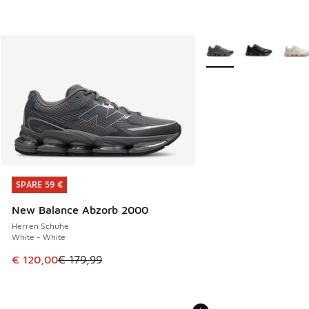
Weitere Farben verfüg
SPARE 59 €
SPARE 59 €
New Balance Abzorb 2000
Herren Schuhe
White - White
Dieser Artikel ist im Sale. Der Preis ist von € 179,99 auf €
€ 120,00
€ 179,99