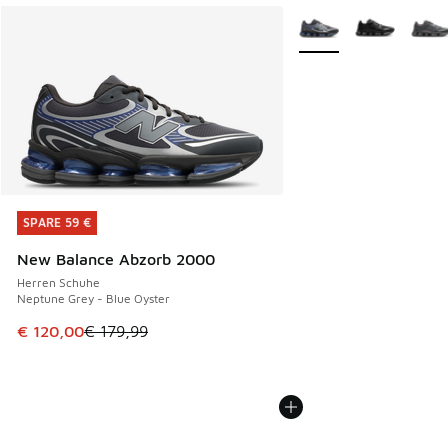
Weitere Farben verfüg
SPARE 59 €
SPARE 59 €
New Balance Abzorb 2000
Herren Schuhe
Neptune Grey - Blue Oyster
Dieser Artikel ist im Sale. Der Preis ist von € 179,99 auf €
€ 120,00
€ 179,99