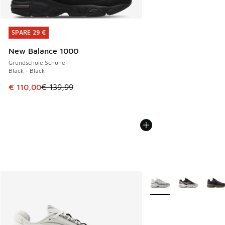
SPARE 29 €
SPARE 29 €
New Balance 1000
Grundschule Schuhe
Black - Black
Dieser Artikel ist im Sale. Der Preis ist von € 139,99 auf € 
€ 110,00
€ 139,99
Weitere Farben verfüg