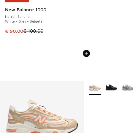
New Balance 1000
Herren Schuhe
White - Grey - Beigetan
Dieser Artikel ist im Sale. Der Preis ist von € 100,00 auf €
€ 90,00
€ 100,00
Weitere Farben verfüg