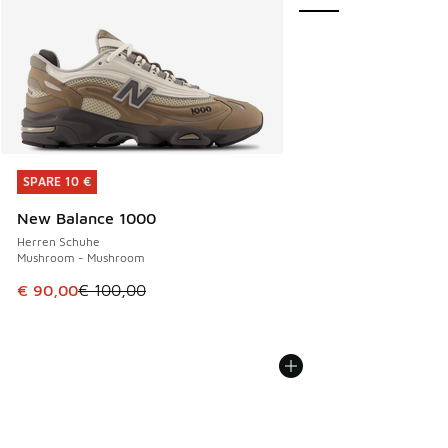
SPARE 10 €
SPARE 10 €
New Balance 1000
Herren Schuhe
Mushroom - Mushroom
Dieser Artikel ist im Sale. Der Preis ist von € 100,00 auf €
€ 90,00
€ 100,00