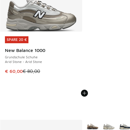
SPARE 20 €
SPARE 20 €
New Balance 1000
Grundschule Schuhe
Arid Stone - Arid Stone
Dieser Artikel ist im Sale. Der Preis ist von € 80,00 auf € 
€ 60,00
€ 80,00
Weitere Farben verfüg