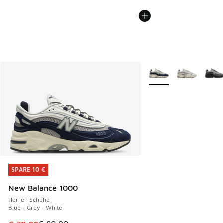
Weitere Farben verfüg
SPARE 10 €
SPARE 10 €
New Balance 1000
Herren Schuhe
Blue - Grey - White