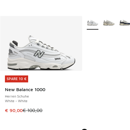
Weitere Farben verfüg
SPARE 10 €
SPARE 10 €
New Balance 1000
Herren Schuhe
White - White
Dieser Artikel ist im Sale. Der Preis ist von € 100,00 auf €
€ 90,00
€ 100,00