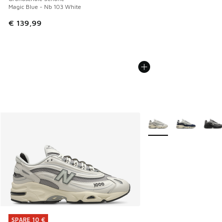
Magic Blue - Nb 103 White
€ 139,99
Weitere Farben verfüg
SPARE 10 €
SPARE 10 €