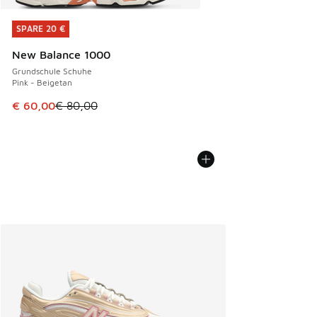
SPARE 20 €
SPARE 20 €
New Balance 1000
Grundschule Schuhe
Pink - Beigetan
Dieser Artikel ist im Sale. Der Preis ist von € 80,00 auf € 
€ 60,00
€ 80,00