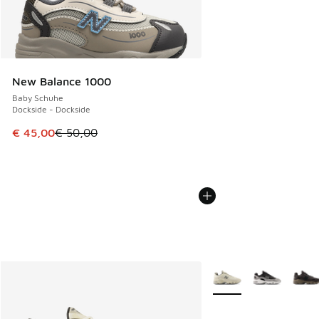
New Balance 1000
Baby Schuhe
Dockside - Dockside
Dieser Artikel ist im Sale. Der Preis ist von € 50,00 auf € 
€ 45,00
€ 50,00
Weitere Farben verfüg