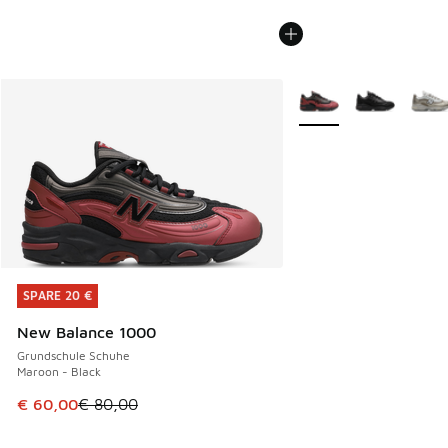
Weitere Farben verfüg
SPARE 20 €
SPARE 20 €
New Balance 1000
Grundschule Schuhe
Maroon - Black
Dieser Artikel ist im Sale. Der Preis ist von € 80,00 auf € 
€ 60,00
€ 80,00