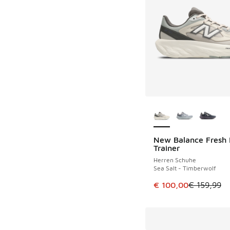
Weitere Farben ver
New Balance Fresh
SPARE 59 €
Trainer
Herren Schuhe
Sea Salt - Timberwolf
Dieser Artikel ist im
€ 100,00
€ 159,99