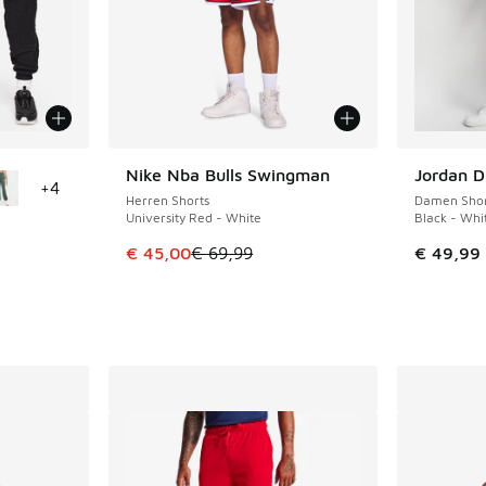
fügbar
Nike Nba Bulls Swingman
Jordan 
SPARE 24 €
+
4
Herren Shorts
Damen Shor
University Red - White
Black - Whi
Dieser Artikel ist im Sale. Der Preis ist von 
€ 45,00
€ 69,99
€ 49,99