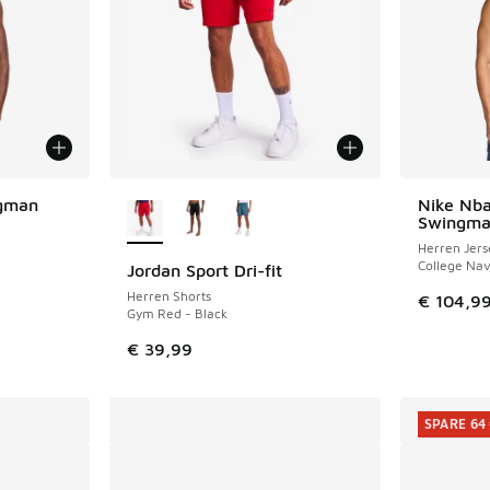
Weitere Farben verfügbar
gman
Nike Nba
Swingma
Herren Jers
College Nav
Jordan Sport Dri-fit
Herren Shorts
€ 104,9
Gym Red - Black
€ 39,99
SPARE 64