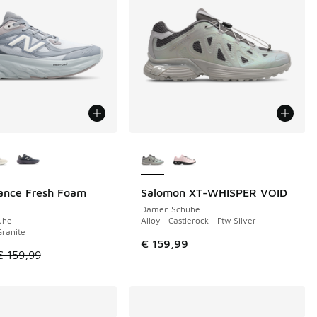
Farben verfügbar
Weitere Farben verfügbar
ance Fresh Foam
Salomon XT-WHISPER VOID
€
Damen Schuhe
uhe
Alloy - Castlerock - Ftw Silver
Granite
€ 159,99
tikel ist im Sale. Der Preis ist von € 159,99 auf € 95,00 gefal
€ 159,99