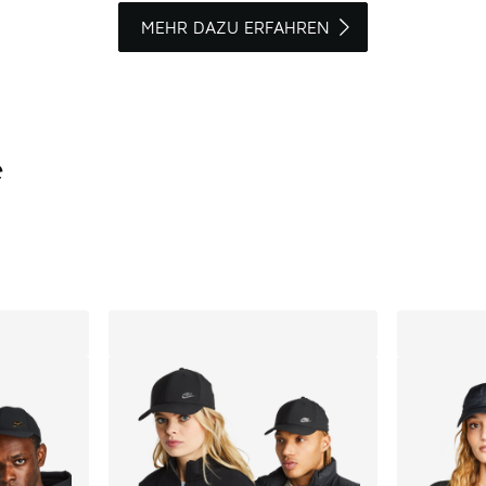
MEHR DAZU ERFAHREN
e
ts