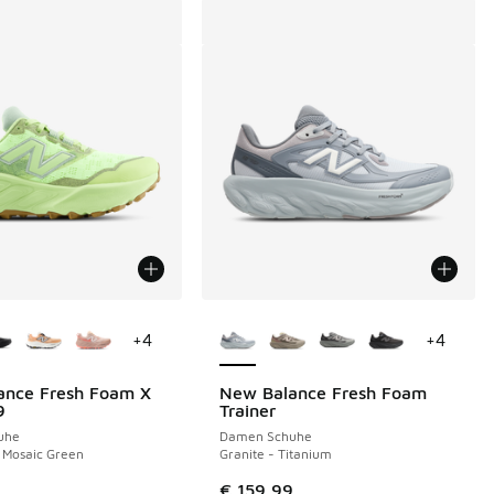
Farben verfügbar
Weitere Farben verfügbar
+
4
+
4
ance Fresh Foam X
New Balance Fresh Foam
9
Trainer
uhe
Damen Schuhe
 Mosaic Green
Granite - Titanium
9
€ 159,99