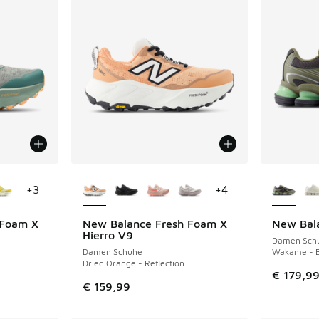
fügbar
Weitere Farben verfügbar
Weitere 
+
3
+
4
 Foam X
New Balance Fresh Foam X
New Bal
Hierro V9
Damen Sch
Damen Schuhe
Wakame - B
Dried Orange - Reflection
€ 179,9
€ 159,99