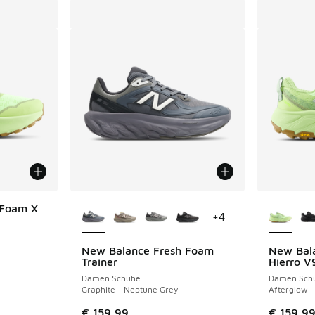
Weitere Farben verfügbar
Weitere 
 Foam X
+
4
New Balance Fresh Foam
New Bal
Trainer
Hierro V
Damen Schuhe
Damen Sch
Graphite - Neptune Grey
Afterglow -
€ 159,99
€ 159,9