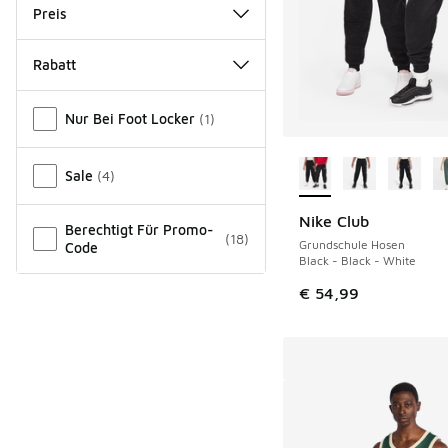
Preis
Rabatt
Verschiedenes
Nur Bei Foot Locker
(
1
)
Weitere Farben ver
Sale
(
4
)
Nike Club
Berechtigt Für Promo-
(
18
)
Grundschule Hosen
Code
Black - Black - White
€ 54,99