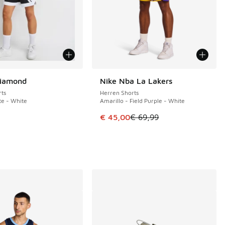
Diamond
Nike Nba La Lakers
SPARE 24 €
ts
Herren Shorts
te - White
Amarillo - Field Purple - White
€ 69,99 auf € 45,00 gefallen
Dieser Artikel ist im Sale. Der Pre
€ 45,00
€ 69,99