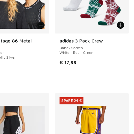
itage 86 Metal
adidas 3 Pack Crew
Unisex Socken
pen
White - Red - Green
llic Silver
€ 17,99
SPARE 24 €