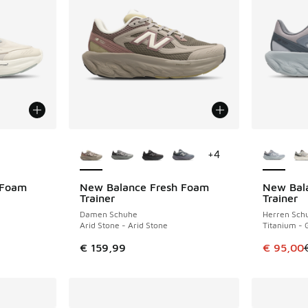
fügbar
Weitere Farben verfügbar
Weitere 
+
4
 Foam
New Balance Fresh Foam
New Bal
SPARE 64 
Trainer
Trainer
Damen Schuhe
Herren Sch
Arid Stone - Arid Stone
Titanium - 
 Sale. Der Preis ist von € 159,99 auf € 100,00 gefallen
Dieser Ar
€ 159,99
€ 95,00