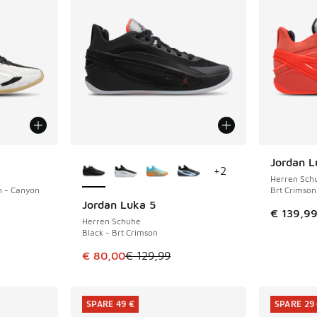
Weitere Farben verfügbar
Jordan L
+
2
Herren Sch
n - Canyon
Brt Crimson 
Jordan Luka 5
SPARE 49 €
€ 139,9
Herren Schuhe
Black - Brt Crimson
Dieser Artikel ist im Sale. Der Preis ist von 
€ 80,00
€ 129,99
SPARE 49 €
SPARE 29