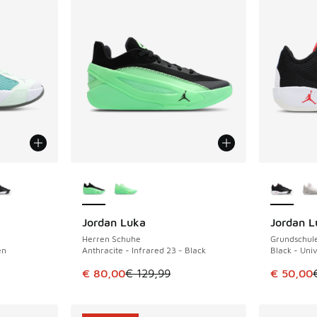
fügbar
Weitere Farben verfügbar
Weitere 
Jordan Luka
Jordan L
SPARE 49 €
SPARE 29 
Herren Schuhe
Grundschul
en
Anthracite - Infrared 23 - Black
Black - Uni
 Sale. Der Preis ist von € 79,99 auf € 55,00 gefallen
Dieser Artikel ist im Sale. Der Preis ist von 
Dieser Ar
€ 80,00
€ 129,99
€ 50,00