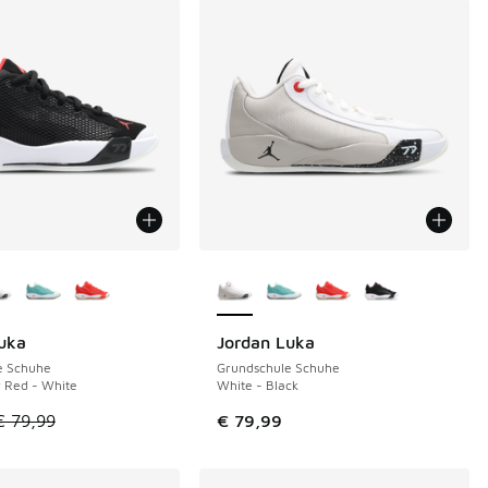
Farben verfügbar
Weitere Farben verfügbar
uka
Jordan Luka
€
e Schuhe
Grundschule Schuhe
v Red - White
White - Black
€ 129,99 auf € 80,00 gefallen
tikel ist im Sale. Der Preis ist von € 79,99 auf € 50,00 gefall
€ 79,99
€ 79,99