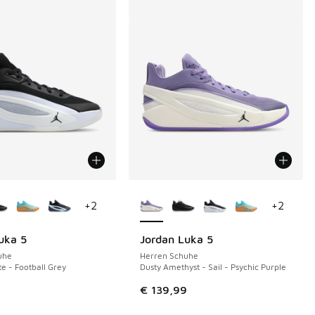
Farben verfügbar
Weitere Farben verfügbar
+
2
+
2
uka 5
Jordan Luka 5
uhe
Herren Schuhe
e - Football Grey
Dusty Amethyst - Sail - Psychic Purple
 139,99 auf € 110,00 gefallen
9
€ 139,99