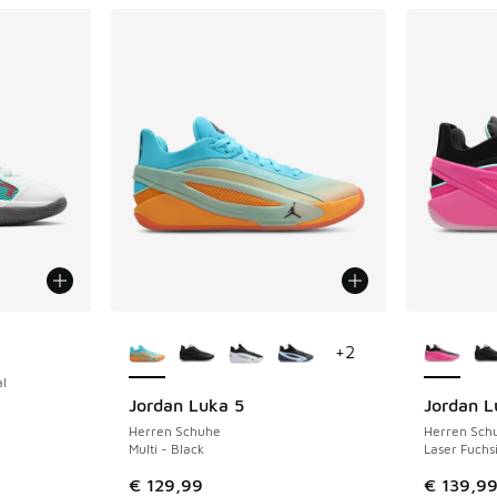
Weitere Farben verfügbar
Weitere 
+
2
l
Jordan Luka 5
Jordan L
Herren Schuhe
Herren Sch
Multi - Black
Laser Fuchsi
€ 129,99
€ 139,9