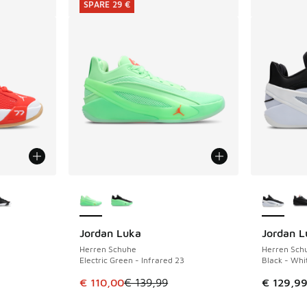
SPARE 29 €
fügbar
Weitere Farben verfügbar
Weitere 
Jordan Luka
Jordan L
SPARE 29 €
Herren Schuhe
Herren Sch
Electric Green - Infrared 23
Black - Whit
 Sale. Der Preis ist von € 79,99 auf € 55,00 gefallen
Dieser Artikel ist im Sale. Der Preis ist von €
€ 110,00
€ 139,99
€ 129,9