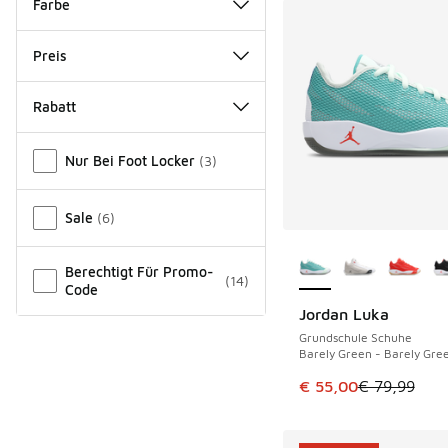
Farbe
Preis
Rabatt
Verschiedenes
Nur Bei Foot Locker
(
3
)
Sale
(
6
)
Weitere Farben ver
Berechtigt Für Promo-
(
14
)
Code
Jordan Luka
SPARE 24 €
Grundschule Schuhe
Barely Green - Barely Gre
Dieser Artikel ist im
€ 55,00
€ 79,99