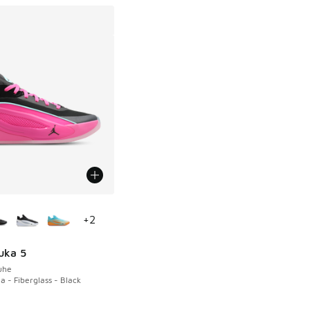
Farben verfügbar
+
2
uka 5
uhe
a - Fiberglass - Black
9