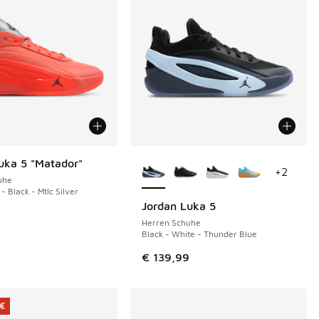
Weitere Farben verfügbar
uka 5 "Matador"
+
2
uhe
- Black - Mtlc Silver
Jordan Luka 5
9
Herren Schuhe
Black - White - Thunder Blue
€ 129,99 auf € 80,00 gefallen
€ 139,99
 €