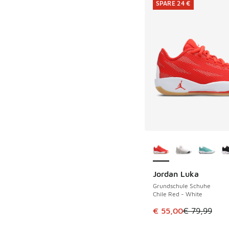
SPARE 24 €
Weitere Farben ver
Jordan Luka
SPARE 24 €
Grundschule Schuhe
Chile Red - White
Dieser Artikel ist im
€ 55,00
€ 79,99