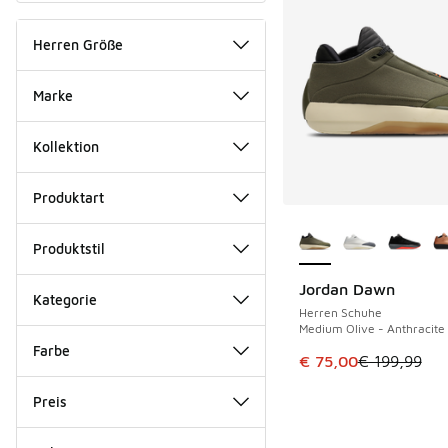
Herren Größe
Marke
Kollektion
Produktart
Weitere Farben ver
Produktstil
Jordan Dawn
SPARE 124 €
Kategorie
Herren Schuhe
Medium Olive - Anthracite 
Farbe
Dieser Artikel ist im
€ 75,00
€ 199,99
Preis