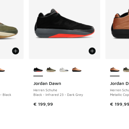
fügbar
Weitere Farben verfügbar
Weitere 
Jordan Dawn
Jordan 
Herren Schuhe
Herren Sch
- Black
Black - Infrared 23 - Dark Grey
Metallic Co
 Sale. Der Preis ist von € 199,99 auf € 75,00 gefallen
€ 199,99
€ 199,9