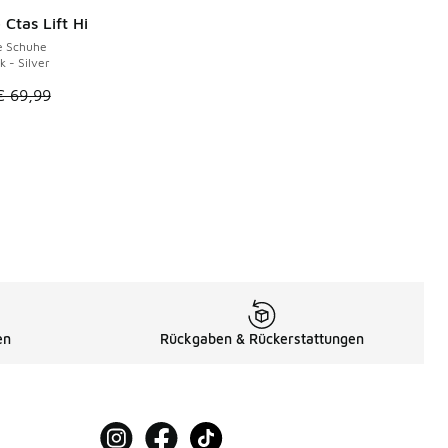
Ctas Lift Hi
€
e Schuhe
k - Silver
tikel ist im Sale. Der Preis ist von € 69,99 auf € 45,00 gefall
€ 69,99
en
Rückgaben & Rückerstattungen