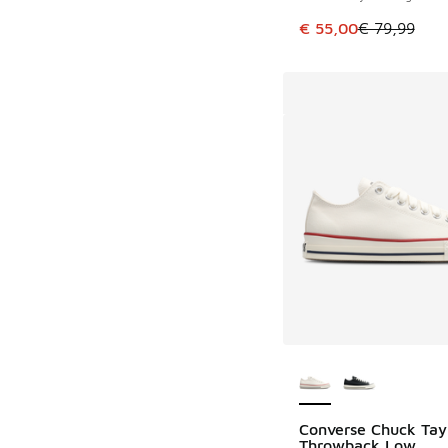
Dieser Artikel ist im
€ 55,00
€ 79,99
Weitere Farben ver
Converse Chuck Tay
Throwback Low