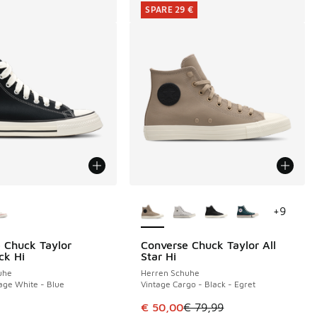
SPARE 29 €
Farben verfügbar
Weitere Farben verfügbar
+
9
 Chuck Taylor
Converse Chuck Taylor All
SPARE 29 €
ck Hi
Star Hi
uhe
Herren Schuhe
tage White - Blue
Vintage Cargo - Black - Egret
€ 79,99 auf € 55,00 gefallen
Dieser Artikel ist im Sale. Der Pre
€ 50,00
€ 79,99