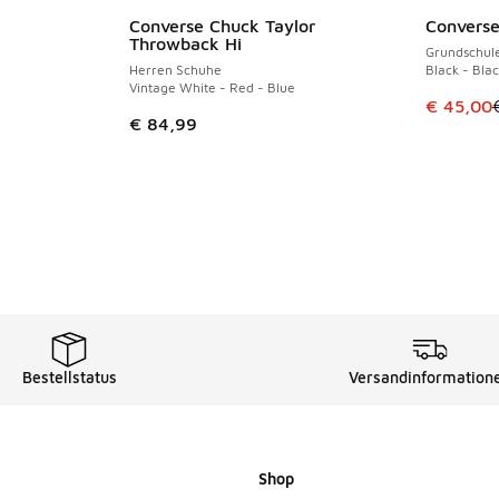
Converse Chuck Taylor
Converse 
SPARE 24 
 Sale. Der Preis ist von € 74,99 auf € 50,00 gefallen
Throwback Hi
Grundschul
Herren Schuhe
Black - Blac
Vintage White - Red - Blue
Dieser Ar
€ 45,00
€ 84,99
Bestellstatus
Versandinformation
Shop