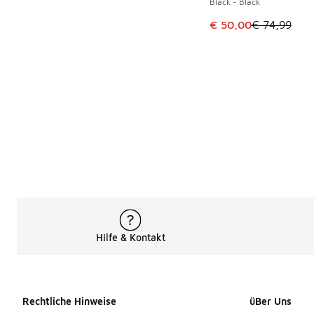
Black - Black
Dieser Artikel ist im
€ 50,00
€ 74,99
Hilfe & Kontakt
Rechtliche Hinweise
üBer Uns