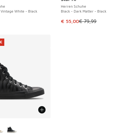
uhe
Herren Schuhe
 Vintage White - Black
Black - Dark Matter - Black
Dieser Artikel ist im Sale. Der Pre
€ 55,00
€ 79,99
 €
Farben verfügbar