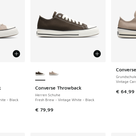
fügbar
Weitere Farben verfügbar
Convers
NEU
Grundschul
Vintage Car
k
Converse Throwback
NEU
€ 64,99
Herren Schuhe
ite - Black
Fresh Brew - Vintage White - Black
€ 79,99