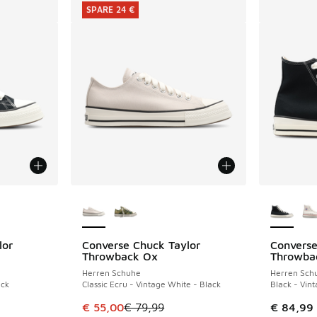
SPARE 24 €
fügbar
Weitere Farben verfügbar
Weitere 
lor
Converse Chuck Taylor
Converse
SPARE 24 €
Throwback Ox
Throwba
Herren Schuhe
Herren Sch
ack
Classic Ecru - Vintage White - Black
Black - Vin
Dieser Artikel ist im Sale. Der Preis ist von 
€ 55,00
€ 79,99
€ 84,99