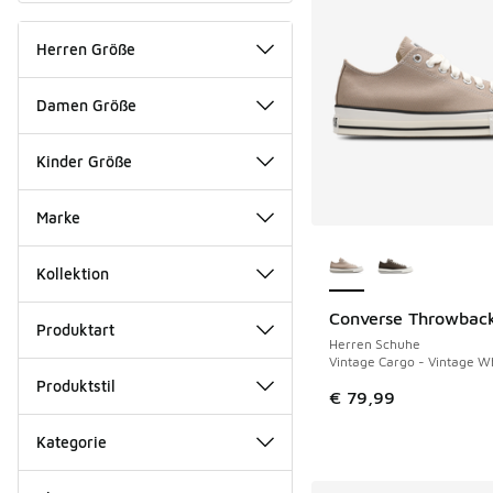
Herren Größe
Damen Größe
Kinder Größe
Marke
Weitere Farben ver
Kollektion
Converse Throwbac
NEU
Produktart
Herren Schuhe
Vintage Cargo - Vintage Wh
Produktstil
€ 79,99
Kategorie