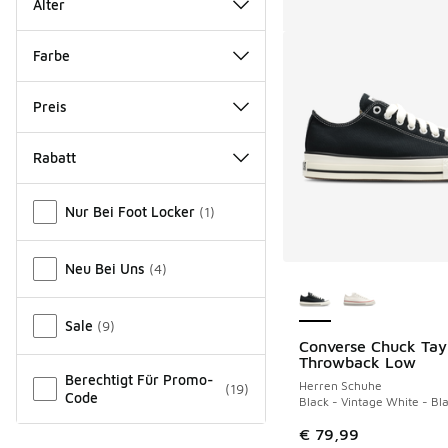
Alter
Farbe
Preis
Rabatt
Verschiedenes
Nur Bei Foot Locker
(
1
)
Neu Bei Uns
(
4
)
Weitere Farben ver
Sale
(
9
)
Converse Chuck Tay
Throwback Low
Berechtigt Für Promo-
Herren Schuhe
(
19
)
Code
Black - Vintage White - Bl
€ 79,99