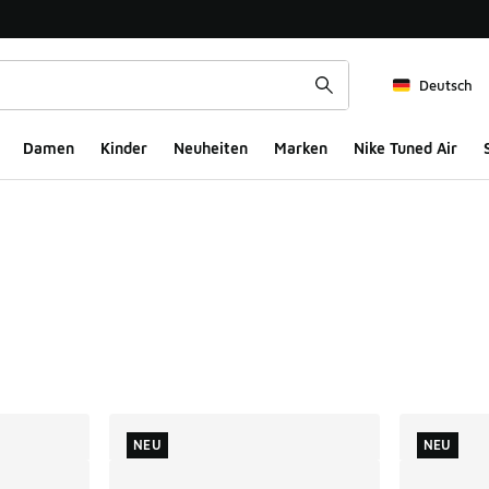
Deutsch
Damen
Kinder
Neuheiten
Marken
Nike Tuned Air
ts
NEU
NEU