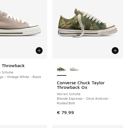
Weitere Farben verfügbar
e Throwback
e Schuhe
go - Vintage White - Black
Converse Chuck Taylor
NEU
Throwback Ox
Herren Schuhe
Blonde Espresso - Olive Android -
Rusted Bolt
€ 79,99