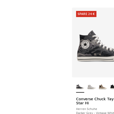
SPARE 24 €
Weitere Farben ver
Converse Chuck Tayl
SPARE 24 €
Star Hi
Herren Schuhe
Darker Grey - Vintage Whit