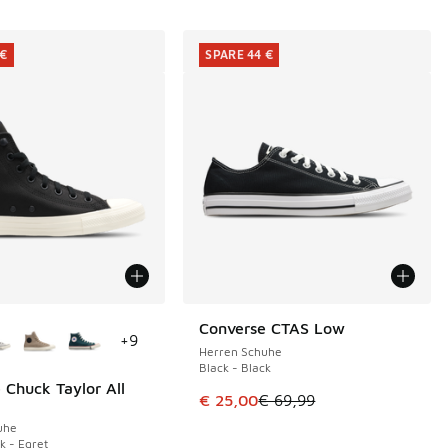
 €
SPARE 44 €
Farben verfügbar
Converse CTAS Low
SPARE 44 €
+
9
Herren Schuhe
Black - Black
 Chuck Taylor All
€
Dieser Artikel ist im Sale. Der Pre
€ 25,00
€ 69,99
uhe
k - Egret