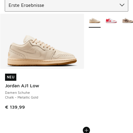
Weitere Farben verfüg
NEU
NEU
Jordan AJ1 Low
Damen Schuhe
Chalk - Metallic Gold
€ 139,99