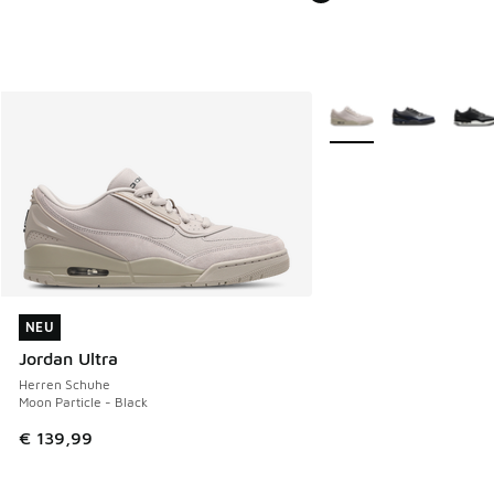
Weitere Farben verfüg
NEU
NEU
Jordan Ultra
Herren Schuhe
Moon Particle - Black
€ 139,99