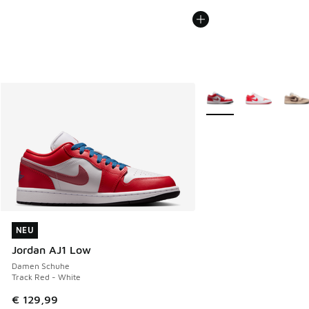
Weitere Farben verfüg
NEU
NEU
Jordan AJ1 Low
Damen Schuhe
Track Red - White
€ 129,99