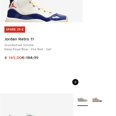
SPARE 39 €
SPARE 39 €
Jordan Retro 11
Grundschule Schuhe
Deep Royal Blue - Fire Red - Sail
Dieser Artikel ist im Sale. Der Preis ist von € 184,99 auf €
€ 145,00
€ 184,99
Weitere Farben verfüg