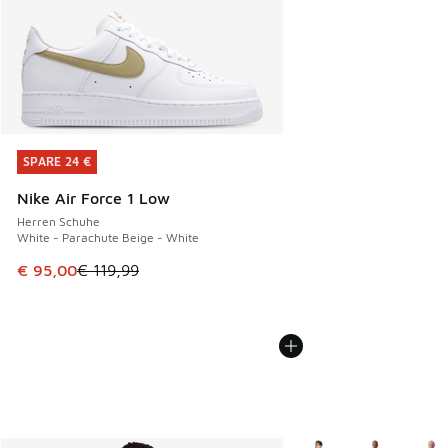
SPARE 24 €
SPARE 24 €
Nike Air Force 1 Low
Herren Schuhe
White - Parachute Beige - White
Dieser Artikel ist im Sale. Der Preis ist von € 119,99 auf € 
€ 95,00
€ 119,99