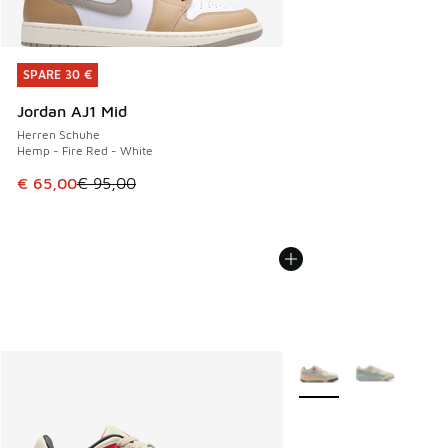
SPARE 30 €
SPARE 30 €
Jordan AJ1 Mid
Herren Schuhe
Hemp - Fire Red - White
Dieser Artikel ist im Sale. Der Preis ist von € 95,00 auf € 
€ 65,00
€ 95,00
Weitere Farben verfüg