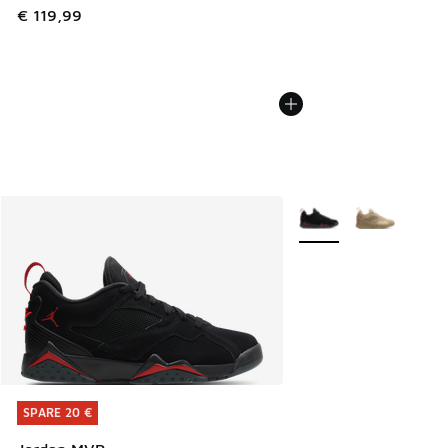
€ 119,99
Weitere Farben verfüg
SPARE 20 €
SPARE 20 €