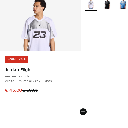
Weitere Farben verfüg
SPARE 24 €
SPARE 24 €
Jordan Flight
Herren T-Shirts
White - Lt Smoke Grey - Black
Dieser Artikel ist im Sale. Der Preis ist von € 69,99 auf € 
€ 45,00
€ 69,99