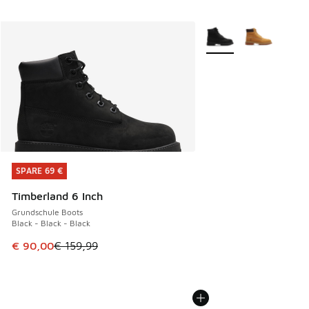
Weitere Farben verfüg
SPARE 69 €
SPARE 69 €
Timberland 6 Inch
Grundschule Boots
Black - Black - Black
Dieser Artikel ist im Sale. Der Preis ist von € 159,99 auf €
€ 90,00
€ 159,99