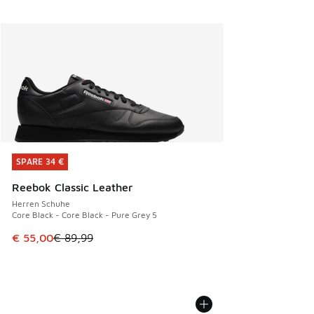
SPARE 34 €
SPARE 34 €
Reebok Classic Leather
Herren Schuhe
Core Black - Core Black - Pure Grey 5
Dieser Artikel ist im Sale. Der Preis ist von € 89,99 auf € 
€ 55,00
€ 89,99