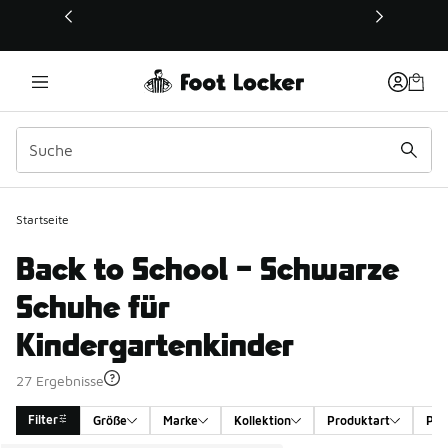
Dieser Link öffnet sich in einem neuen Fenster
Startseite
Back to School – Schwarze
Schuhe für
Kindergartenkinder
27 Ergebnisse
Filter
Größe
Marke
Kollektion
Produktart
Pro