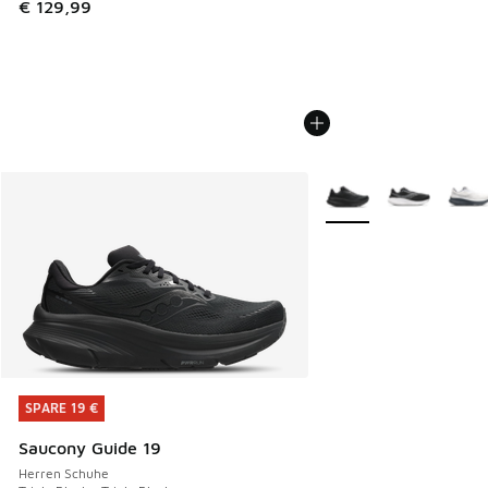
€ 129,99
Weitere Farben verfüg
SPARE 19 €
SPARE 19 €
Saucony Guide 19
Herren Schuhe