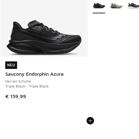
Search Results
Weitere Farben verfüg
NEU
NEU
Saucony Endorphin Azura
Herren Schuhe
Triple Black - Triple Black
€ 159,99