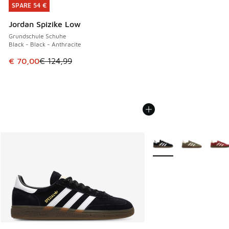
SPARE 54 €
SPARE 54 €
Jordan Spizike Low
Grundschule Schuhe
Black - Black - Anthracite
Dieser Artikel ist im Sale. Der Preis ist von € 124,99 auf €
€ 70,00
€ 124,99
Weitere Farben verfüg