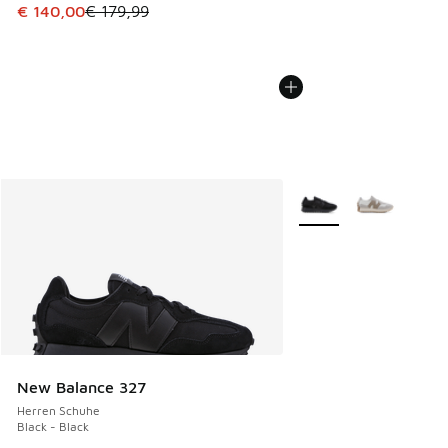
Dieser Artikel ist im Sale. Der Preis ist von € 179,99 auf €
€ 140,00
€ 179,99
Weitere Farben verfüg
New Balance 327
Herren Schuhe
Black - Black