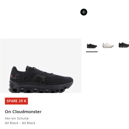
Weitere Farben verfüg
SPARE 39 €
SPARE 39 €
On Cloudmonster
Herren Schuhe
All Black - All Black