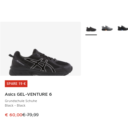
Weitere Farben verfüg
SPARE 19 €
SPARE 19 €
Asics GEL-VENTURE 6
Grundschule Schuhe
Black - Black
Dieser Artikel ist im Sale. Der Preis ist von € 79,99 auf € 
€ 60,00
€ 79,99