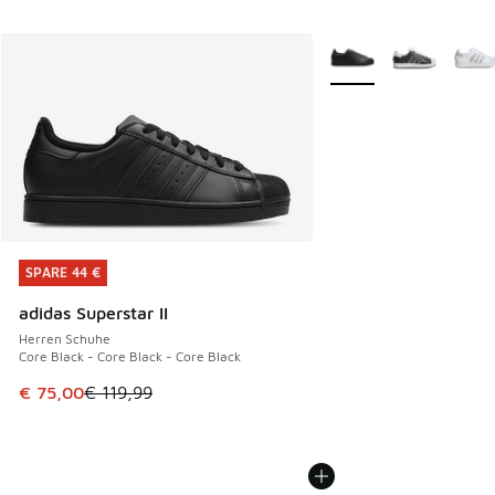
Weitere Farben verfüg
SPARE 44 €
SPARE 44 €
adidas Superstar II
Herren Schuhe
Core Black - Core Black - Core Black
Dieser Artikel ist im Sale. Der Preis ist von € 119,99 auf € 
€ 75,00
€ 119,99