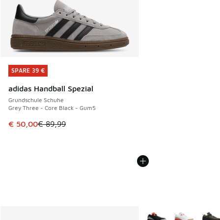
SPARE 39 €
SPARE 39 €
adidas Handball Spezial
Grundschule Schuhe
Grey Three - Core Black - Gum5
Dieser Artikel ist im Sale. Der Preis ist von € 89,99 auf € 
€ 50,00
€ 89,99
Weitere Farben verfüg