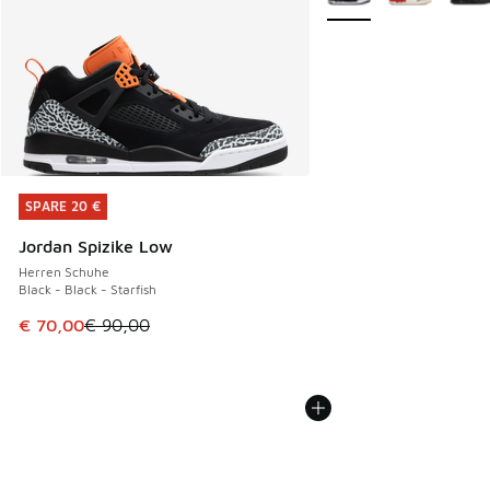
SPARE 20 €
SPARE 20 €
Jordan Spizike Low
Herren Schuhe
Black - Black - Starfish
Dieser Artikel ist im Sale. Der Preis ist von € 90,00 auf € 
€ 70,00
€ 90,00