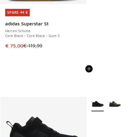
SPARE 44 €
SPARE 44 €
adidas Superstar St
Herren Schuhe
Core Black - Core Black - Gum 3
Dieser Artikel ist im Sale. Der Preis ist von € 119,99 auf € 
€ 75,00
€ 119,99
Weitere Farben verfüg