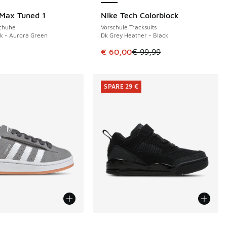
 Max Tuned 1
Nike Tech Colorblock
SPARE 39 €
Schuhe
Vorschule Tracksuits
ck - Aurora Green
Dk Grey Heather - Black
€ 55,00 auf € 40,00 gefallen
Dieser Artikel ist im Sale. Der Pre
€ 60,00
€ 99,99
SPARE 29 €
Farben verfügbar
Weitere Farben verfügbar