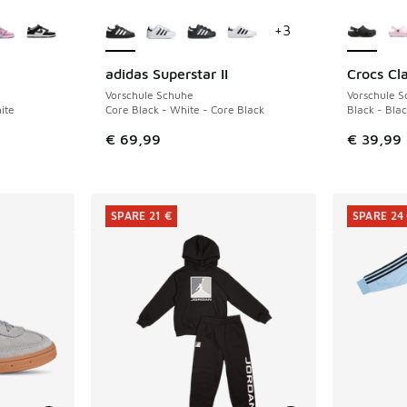
fügbar
Weitere Farben verfügbar
Weitere 
+
3
adidas Superstar II
Crocs Cla
Vorschule Schuhe
Vorschule 
ite
Core Black - White - Core Black
Black - Bla
€ 69,99
€ 39,99
SPARE 21 €
SPARE 24