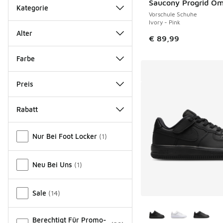
Saucony Progrid Om
NEU
Kategorie
Vorschule Schuhe
Ivory - Pink
Alter
€ 89,99
Farbe
Preis
Rabatt
Verschiedenes
Nur Bei Foot Locker
(
1
)
Neu Bei Uns
(
1
)
Sale
(
14
)
Weitere Farben ver
Berechtigt Für Promo-