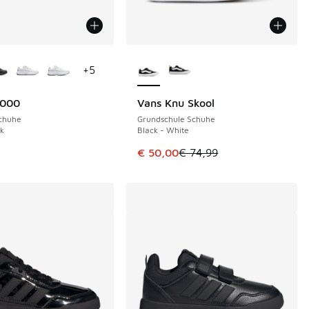
Farben verfügbar
Weitere Farben verfügbar
+
5
6000
Vans Knu Skool
SPARE 24 €
Schuhe
Grundschule Schuhe
ck
Black - White
Dieser Artikel ist im Sale. Der Pre
€ 50,00
€ 74,99