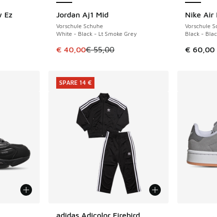
w Ez
Jordan Aj1 Mid
Nike Air
SPARE 15 €
Vorschule Schuhe
Vorschule 
White - Black - Lt Smoke Grey
Black - Bla
Dieser Artikel ist im Sale. Der Preis ist von 
€ 40,00
€ 55,00
€ 60,00
SPARE 14 €
Weitere 
adidas Adicolor Firebird