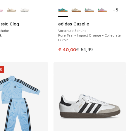
Farben verfügbar
Weitere Farben verfügbar
+
5
ssic Clog
adidas Gazelle
SPARE 24 €
Schuhe
Vorschule Schuhe
ck
Pure Teal - Impact Orange - Collegiate
Purple
Dieser Artikel ist im Sale. Der Pre
€ 40,00
€ 64,99
 €