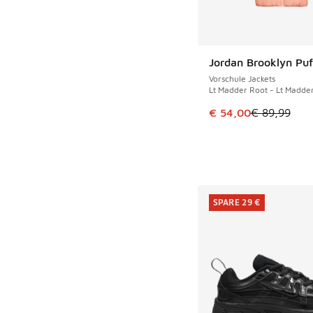
Jordan Brooklyn Puf
SPARE 35 €
Vorschule Jackets
Lt Madder Root - Lt Madde
Dieser Artikel ist im
€ 54,00
€ 89,99
SPARE 29 €