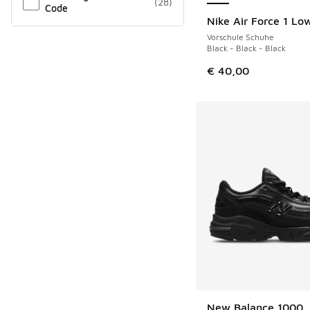
(
28
)
Code
Nike Air Force 1 Lo
Vorschule Schuhe
Black - Black - Black
€ 40,00
New Balance 1000