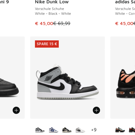
ni 9
Nike Dunk Low
adidas 
SPARE 24 €
SPARE 24 
Vorschule Schuhe
Vorschule 
White - Black - White
White - Cor
Dieser Artikel ist im Sale. Der Preis ist von 
Dieser Ar
€ 45,00
€ 69,99
€ 45,00
SPARE 15 €
fügbar
Weitere Farben verfügbar
Weitere 
+
9