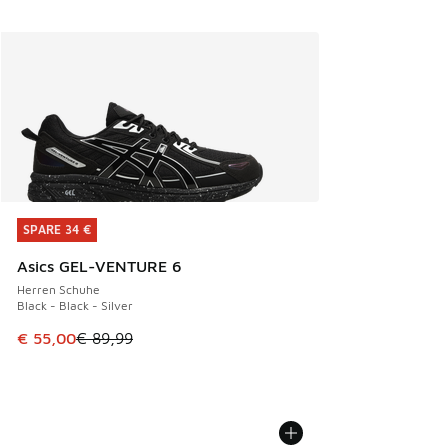
SPARE 34 €
SPARE 34 €
Asics GEL-VENTURE 6
Herren Schuhe
Black - Black - Silver
Dieser Artikel ist im Sale. Der Preis ist von € 89,99 auf € 
€ 55,00
€ 89,99