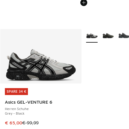
Weitere Farben verfüg
SPARE 34 €
SPARE 34 €
Asics GEL-VENTURE 6
Herren Schuhe
Grey - Black
Dieser Artikel ist im Sale. Der Preis ist von € 99,99 auf € 
€ 65,00
€ 99,99