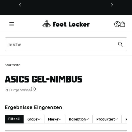
Dieser Link öffnet sich in einem neuen Fenster
Startseite
ASICS GEL-NIMBUS
20 Ergebnisse
Ergebnisse Eingrenzen
Filter
Größe
Marke
Kollektion
Produktart
Pro
Sortieren
Search Results