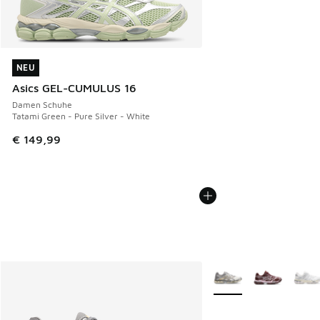
NEU
NEU
Asics GEL-CUMULUS 16
Damen Schuhe
Tatami Green - Pure Silver - White
€ 149,99
Weitere Farben verfüg