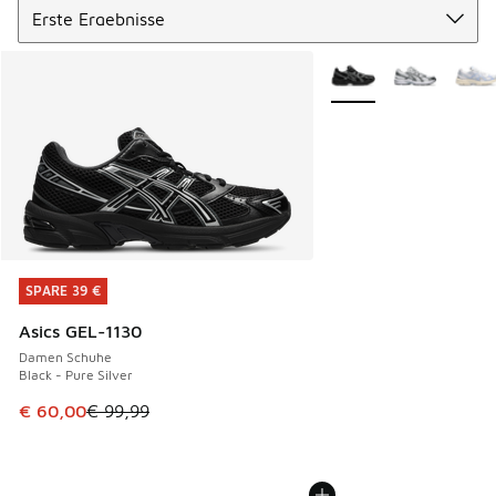
Weitere Farben verfüg
SPARE 39 €
SPARE 39 €
Asics GEL-1130
Damen Schuhe
Black - Pure Silver
Dieser Artikel ist im Sale. Der Preis ist von € 99,99 auf € 
€ 60,00
€ 99,99