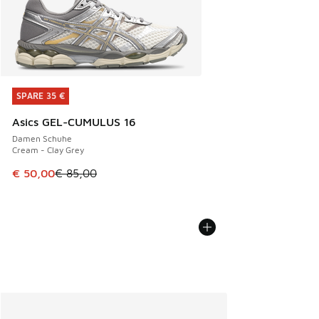
SPARE 35 €
SPARE 35 €
Asics GEL-CUMULUS 16
Damen Schuhe
Cream - Clay Grey
Dieser Artikel ist im Sale. Der Preis ist von € 85,00 auf € 
€ 50,00
€ 85,00