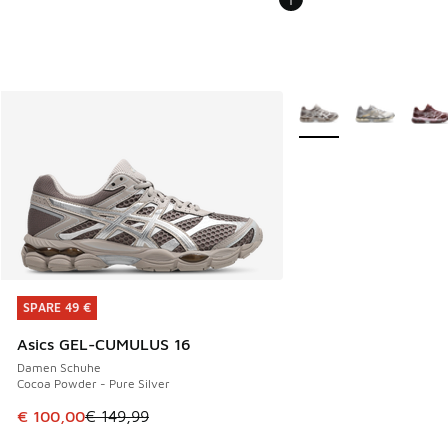
Weitere Farben verfüg
SPARE 49 €
SPARE 49 €
Asics GEL-CUMULUS 16
Damen Schuhe
Cocoa Powder - Pure Silver
Dieser Artikel ist im Sale. Der Preis ist von € 149,99 auf €
€ 100,00
€ 149,99