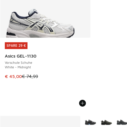
SPARE 29 €
SPARE 29 €
Asics GEL-1130
Vorschule Schuhe
White - Midnight
Dieser Artikel ist im Sale. Der Preis ist von € 74,99 auf € 
€ 45,00
€ 74,99
Weitere Farben verfüg