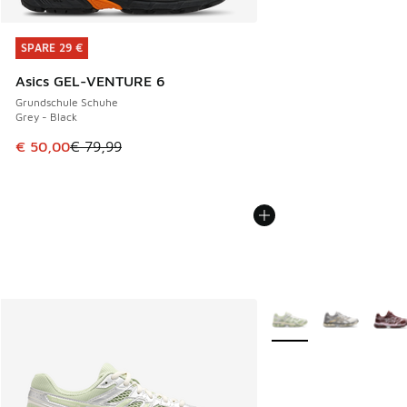
SPARE 29 €
SPARE 29 €
Asics GEL-VENTURE 6
Grundschule Schuhe
Grey - Black
Dieser Artikel ist im Sale. Der Preis ist von € 79,99 auf € 
€ 50,00
€ 79,99
Weitere Farben verfüg