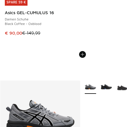
SPARE 59 €
SPARE 59 €
Asics GEL-CUMULUS 16
Damen Schuhe
Black Coffee - Oxblood
Dieser Artikel ist im Sale. Der Preis ist von € 149,99 auf €
€ 90,00
€ 149,99
Weitere Farben verfüg