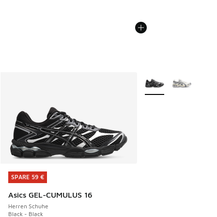
Weitere Farben verfüg
SPARE 59 €
SPARE 59 €
Asics GEL-CUMULUS 16
Herren Schuhe
Black - Black