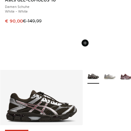
Damen Schuhe
White - White
Dieser Artikel ist im Sale. Der Preis ist von € 149,99 auf €
€ 90,00
€ 149,99
Weitere Farben verfüg