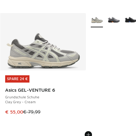
Weitere Farben verfüg
SPARE 24 €
SPARE 24 €
Asics GEL-VENTURE 6
Grundschule Schuhe
Clay Grey - Cream
Dieser Artikel ist im Sale. Der Preis ist von € 79,99 auf € 
€ 55,00
€ 79,99