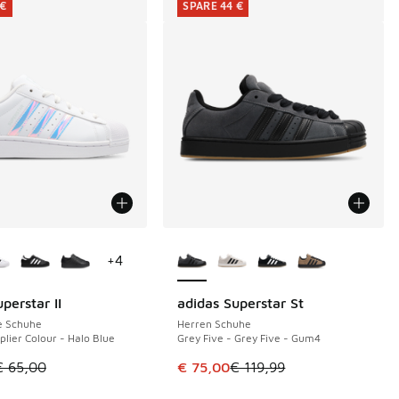
 €
SPARE 44 €
Farben verfügbar
Weitere Farben verfügbar
+
4
perstar II
adidas Superstar St
€
SPARE 44 €
e Schuhe
Herren Schuhe
plier Colour - Halo Blue
Grey Five - Grey Five - Gum4
tikel ist im Sale. Der Preis ist von € 65,00 auf € 55,00 gefall
Dieser Artikel ist im Sale. Der Pre
€ 65,00
€ 75,00
€ 119,99