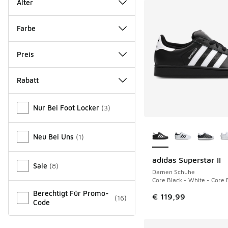
Alter
Farbe
Preis
Rabatt
Verschiedenes
Nur Bei Foot Locker
(
3
)
Weitere Farben ver
Neu Bei Uns
(
1
)
adidas Superstar II
Sale
(
8
)
Damen Schuhe
Core Black - White - Core 
Berechtigt Für Promo-
€ 119,99
(
16
)
Code