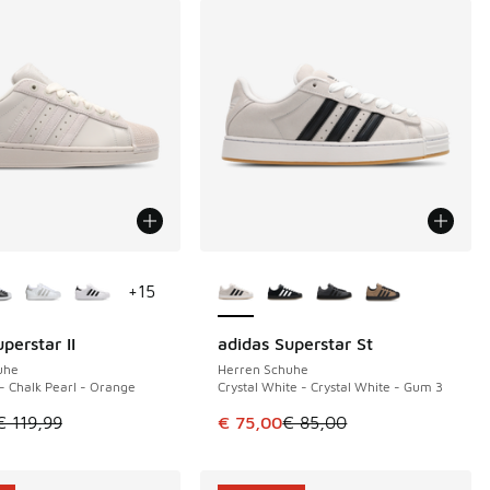
Farben verfügbar
Weitere Farben verfügbar
+
15
perstar II
adidas Superstar St
€
SPARE 10 €
uhe
Herren Schuhe
 - Chalk Pearl - Orange
Crystal White - Crystal White - Gum 3
tikel ist im Sale. Der Preis ist von € 119,99 auf € 80,00 gefal
Dieser Artikel ist im Sale. Der Pre
€ 119,99
€ 75,00
€ 85,00