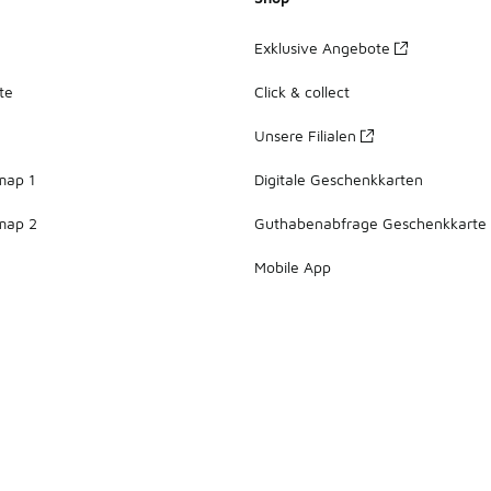
 ist einfach perfekt für Vintage-Fans. Du kannst deiner Styl
 die neuesten Trends bei F
Exklusive Angebote
ch nach einem neuen Sneakercomma der deinen Style so richt
te
Click & collect
Unsere Filialen
map 1
Digitale Geschenkkarten
map 2
Guthabenabfrage Geschenkkarte
Mobile App