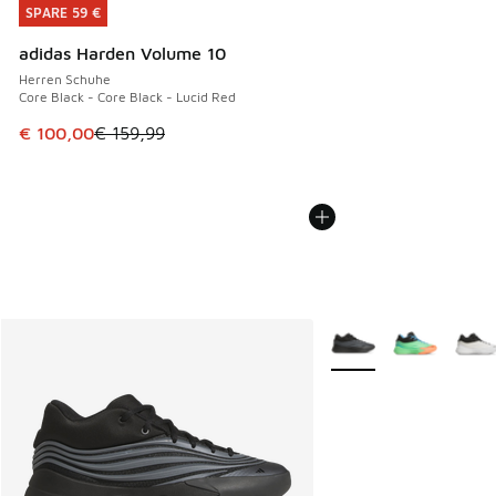
SPARE 59 €
SPARE 59 €
adidas Harden Volume 10
Herren Schuhe
Core Black - Core Black - Lucid Red
Dieser Artikel ist im Sale. Der Preis ist von € 159,99 auf €
€ 100,00
€ 159,99
Weitere Farben verfüg