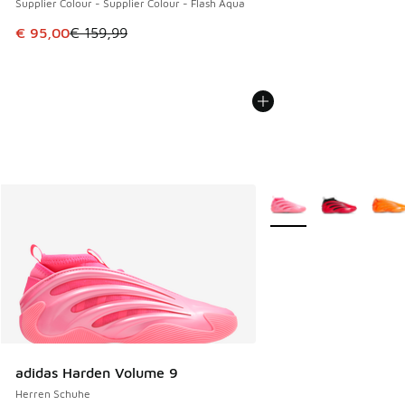
Supplier Colour - Supplier Colour - Flash Aqua
Dieser Artikel ist im Sale. Der Preis ist von € 159,99 auf €
€ 95,00
€ 159,99
Weitere Farben verfüg
adidas Harden Volume 9
Herren Schuhe