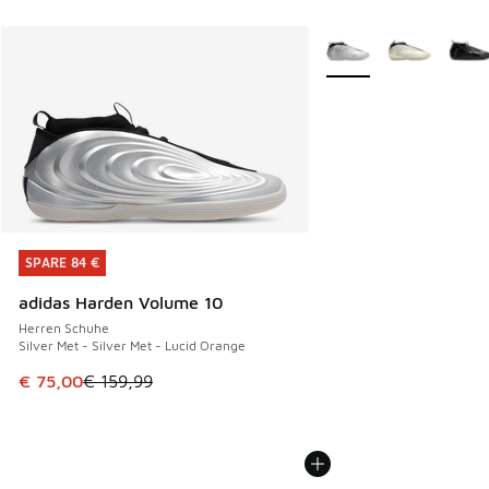
Weitere Farben verfüg
SPARE 84 €
SPARE 84 €
adidas Harden Volume 10
Herren Schuhe
Silver Met - Silver Met - Lucid Orange
Dieser Artikel ist im Sale. Der Preis ist von € 159,99 auf €
€ 75,00
€ 159,99