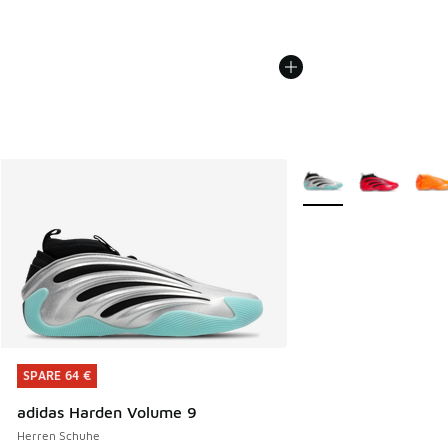
Weitere Farben verfü
SPARE 64 €
SPARE 64 €
adidas Harden Volume 9
Herren Schuhe