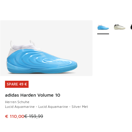
Weitere Farben ve
SPARE 49 €
SPARE 49 €
adidas Harden Volume 10
Herren Schuhe
Lucid Aquamarine - Lucid Aquamarine - Silver Met
Dieser Artikel ist im Sale. Der Preis ist von € 159,99 auf € 
€ 110,00
€ 159,99