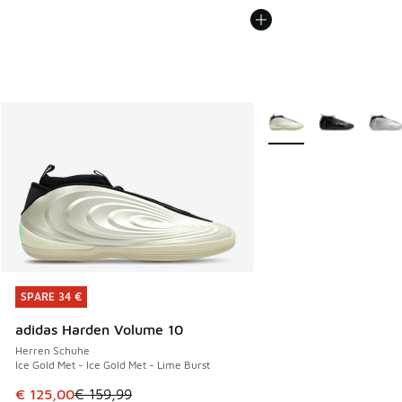
Weitere Farben verfüg
SPARE 34 €
SPARE 34 €
adidas Harden Volume 10
Herren Schuhe
Ice Gold Met - Ice Gold Met - Lime Burst
Dieser Artikel ist im Sale. Der Preis ist von € 159,99 auf €
€ 125,00
€ 159,99