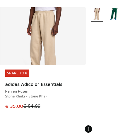
Weitere Farben verfüg
SPARE 19 €
SPARE 19 €
adidas Adicolor Essentials
Herren Hosen
Stone Khaki - Stone Khaki
Dieser Artikel ist im Sale. Der Preis ist von € 54,99 auf € 
€ 35,00
€ 54,99