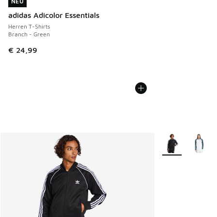
NEU
NEU
adidas Adicolor Essentials
Herren T-Shirts
Branch - Green
€ 24,99
Weitere Farben v