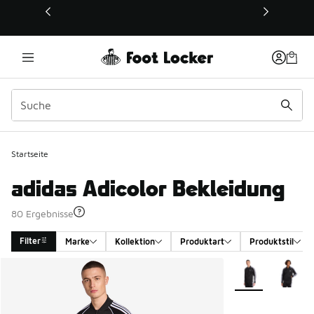
Dieser Link öffnet sich in einem neuen Fenster
Startseite
adidas Adicolor Bekleidung
80 Ergebnisse
Filter
Marke
Kollektion
Produktart
Produktstil
Search Results
Weitere Farben v