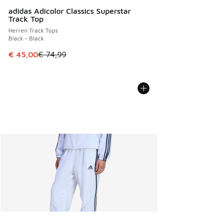
adidas Adicolor Classics Superstar
Track Top
Herren Track Tops
Black - Black
Dieser Artikel ist im Sale. Der Preis ist von € 74,99 auf € 
€ 45,00
€ 74,99