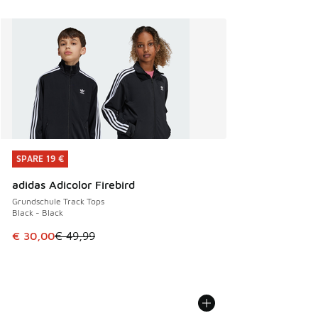
SPARE 19 €
SPARE 19 €
adidas Adicolor Firebird
Grundschule Track Tops
Black - Black
Dieser Artikel ist im Sale. Der Preis ist von € 49,99 auf € 
€ 30,00
€ 49,99