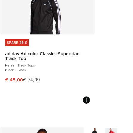
SPARE 29 €
SPARE 29 €
adidas Adicolor Classics Superstar
Track Top
Herren Track Tops
Black - Black
Dieser Artikel ist im Sale. Der Preis ist von € 74,99 auf € 
€ 45,00
€ 74,99
Weitere Farben verfüg