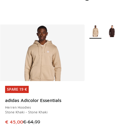
Weitere Farben verfüg
SPARE 19 €
SPARE 19 €
adidas Adicolor Essentials
Herren Hoodies
Stone Khaki - Stone Khaki
Dieser Artikel ist im Sale. Der Preis ist von € 64,99 auf € 
€ 45,00
€ 64,99