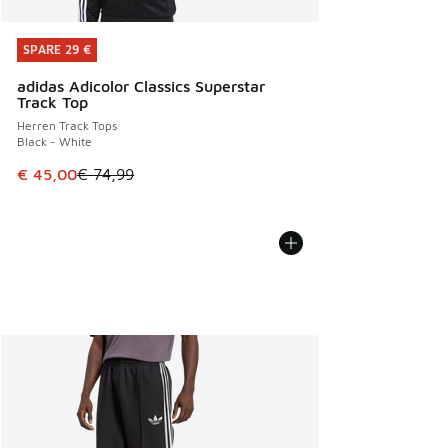
SPARE 29 €
SPARE 29 €
adidas Adicolor Classics Superstar
Track Top
Herren Track Tops
Black - White
Dieser Artikel ist im Sale. Der Preis ist von € 74,99 auf € 
€ 45,00
€ 74,99