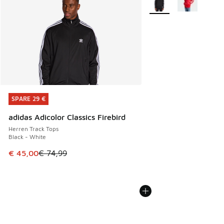
SPARE 29 €
SPARE 29 €
adidas Adicolor Classics Firebird
Herren Track Tops
Black - White
Dieser Artikel ist im Sale. Der Preis ist von € 74,99 auf € 
€ 45,00
€ 74,99