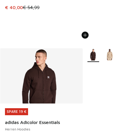
Dieser Artikel ist im Sale. Der Preis ist von € 54,99 auf € 
€ 40,00
€ 54,99
Weitere Farben verfüg
SPARE 19 €
SPARE 19 €
adidas Adicolor Essentials
Herren Hoodies