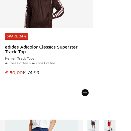
SPARE 24 €
SPARE 24 €
adidas Adicolor Classics Superstar
Track Top
Herren Track Tops
Aurora Coffee - Aurora Coffee
Dieser Artikel ist im Sale. Der Preis ist von € 74,99 auf € 
€ 50,00
€ 74,99
Weitere Farben verfüg