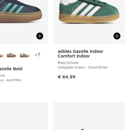
Farben verfügbar
adidas Gazelle Indoor
+
7
Comfort Indoor
Baby Schuhe
Collegiate Green - Cloud White
azelle Bold
uhe
€ 64,99
y - Acid Mint