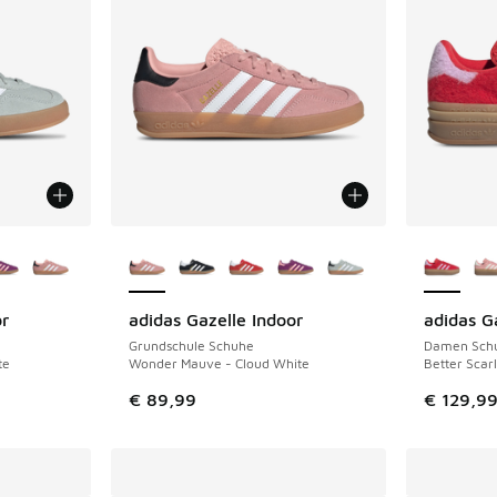
fügbar
Weitere Farben verfügbar
Weitere 
or
adidas Gazelle Indoor
adidas G
Grundschule Schuhe
Damen Sch
te
Wonder Mauve - Cloud White
Better Scarl
€ 89,99
€ 129,9