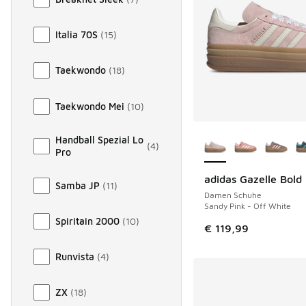
Italia 70S
(
15
)
Taekwondo
(
18
)
Taekwondo Mei
(
10
)
Weitere Farben ver
Handball Spezial Lo
(
4
)
Pro
adidas Gazelle Bold
Samba JP
(
11
)
Damen Schuhe
Sandy Pink - Off White
Spiritain 2000
(
10
)
€ 119,99
Runvista
(
4
)
ZX
(
18
)