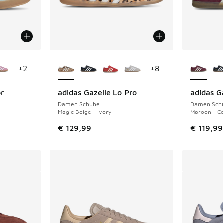
fügbar
Weitere Farben verfügbar
Weitere 
+
2
+
8
or
adidas Gazelle Lo Pro
adidas G
Damen Schuhe
Damen Sch
Magic Beige - Ivory
Maroon - C
€ 129,99
€ 119,99