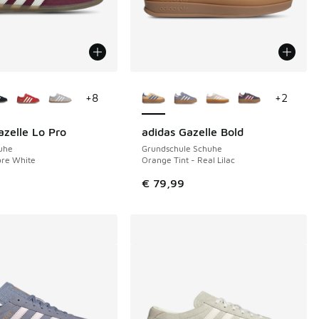
Farben verfügbar
Weitere Farben verfügbar
+
8
+
2
azelle Lo Pro
adidas Gazelle Bold
uhe
Grundschule Schuhe
ore White
Orange Tint - Real Lilac
€ 79,99