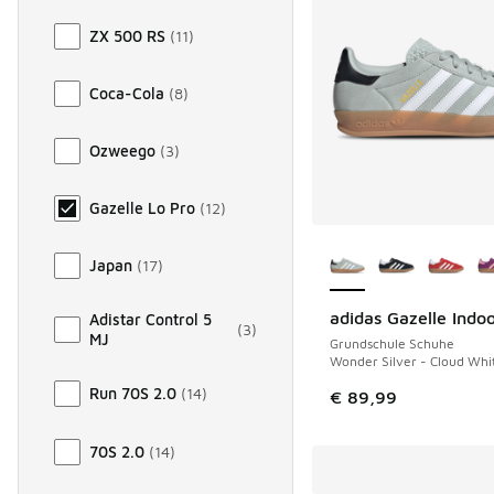
ZX 500 RS
(
11
)
Coca-Cola
(
8
)
Ozweego
(
3
)
Gazelle Lo Pro
(
12
)
Weitere Farben ver
Japan
(
17
)
adidas Gazelle Indo
Adistar Control 5
(
3
)
MJ
Grundschule Schuhe
Wonder Silver - Cloud Whi
Run 70S 2.0
(
14
)
€ 89,99
70S 2.0
(
14
)