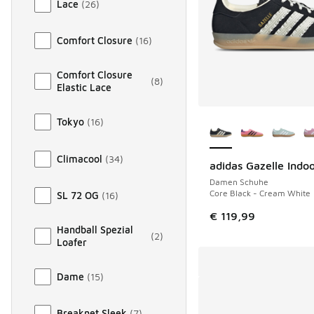
Lace
(
26
)
Comfort Closure
(
16
)
Comfort Closure
(
8
)
Elastic Lace
Weitere Farben ver
Tokyo
(
16
)
Climacool
(
34
)
adidas Gazelle Indo
Damen Schuhe
Core Black - Cream White
SL 72 OG
(
16
)
€ 119,99
Handball Spezial
(
2
)
Loafer
Dame
(
15
)
Breaknet Sleek
(
7
)