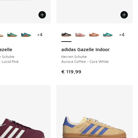
Farben verfügbar
Weitere Farben verfügbar
+
4
+
4
azelle
adidas Gazelle Indoor
e Schuhe
Herren Schuhe
- Lucid Pink
Aurora Coffee - Core White
€ 119,99