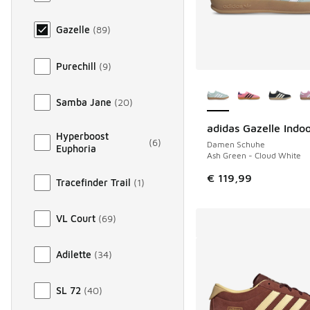
Gazelle
(
89
)
Purechill
(
9
)
Weitere Farben ver
Samba Jane
(
20
)
adidas Gazelle Indo
Hyperboost
(
6
)
Damen Schuhe
Euphoria
Ash Green - Cloud White
€ 119,99
Tracefinder Trail
(
1
)
VL Court
(
69
)
Adilette
(
34
)
SL 72
(
40
)