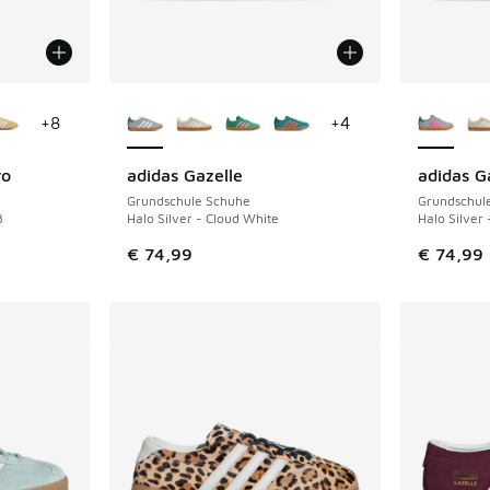
fügbar
Weitere Farben verfügbar
Weitere 
+
8
+
4
ro
adidas Gazelle
adidas G
Grundschule Schuhe
Grundschul
3
Halo Silver - Cloud White
Halo Silver 
€ 74,99
€ 74,99