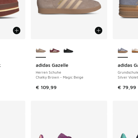
fügbar
Weitere Farben verfügbar
Weitere 
k
adidas Gazelle
adidas G
Herren Schuhe
Grundschul
Chalky Brown - Magic Beige
Silver Viole
€ 109,99
€ 79,99