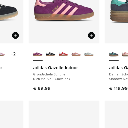
fügbar
Weitere Farben verfügbar
Weitere 
+
2
or
adidas Gazelle Indoor
adidas G
Grundschule Schuhe
Damen Sch
Rich Mauve - Glow Pink
Shadow Nav
€ 89,99
€ 119,99