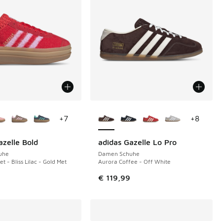
Farben verfügbar
Weitere Farben verfügbar
+
7
+
8
azelle Bold
adidas Gazelle Lo Pro
uhe
Damen Schuhe
et - Bliss Lilac - Gold Met
Aurora Coffee - Off White
9
€ 119,99