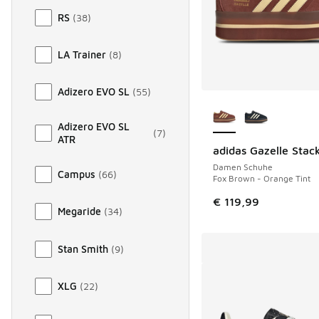
RS
(
38
)
LA Trainer
(
8
)
Adizero EVO SL
(
55
)
Weitere Farben ver
Adizero EVO SL
(
7
)
ATR
adidas Gazelle Stac
Damen Schuhe
Campus
(
66
)
Fox Brown - Orange Tint
€ 119,99
Megaride
(
34
)
Stan Smith
(
9
)
XLG
(
22
)