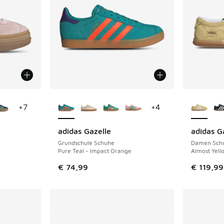
fügbar
Weitere Farben verfügbar
Weitere 
+
7
+
4
adidas Gazelle
adidas G
Grundschule Schuhe
Damen Sch
Pure Teal - Impact Orange
Almost Yell
€ 74,99
€ 119,99