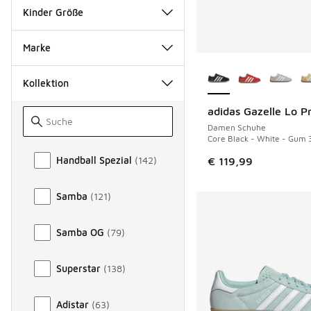
Kinder Größe
Marke
Weitere Farben ver
Kollektion
adidas Gazelle Lo P
Damen Schuhe
Core Black - White - Gum 
Kollektion
Handball Spezial
(
142
)
€ 119,99
Samba
(
121
)
Samba OG
(
79
)
Superstar
(
138
)
Adistar
(
63
)