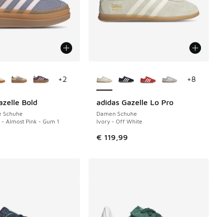
Farben verfügbar
Weitere Farben verfügbar
+
2
+
8
azelle Bold
adidas Gazelle Lo Pro
e Schuhe
Damen Schuhe
t - Almost Pink - Gum 1
Ivory - Off White
€ 119,99